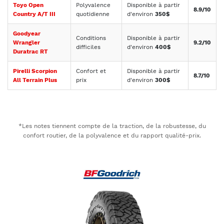
Toyo Open
Polyvalence
Disponible à partir
8.9/10
Country A/T III
quotidienne
d'environ
350$
Goodyear
Conditions
Disponible à partir
Wrangler
9.2/10
difficiles
d'environ
400$
Duratrac RT
Pirelli Scorpion
Confort et
Disponible à partir
8.7/10
All Terrain Plus
prix
d'environ
300$
*Les notes tiennent compte de la traction, de la robustesse, du
confort routier, de la polyvalence et du rapport qualité-prix.