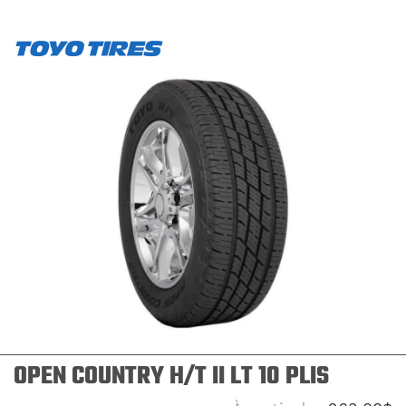
OPEN COUNTRY H/T II LT 10 PLIS