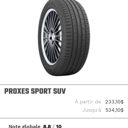
PROXES SPORT SUV
À partir de
233,10$
Jusqu'à
534,10$
Note globale
8.8
/
10