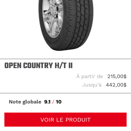
OPEN COUNTRY H/T II
À partir de
215,00$
Jusqu'à
442,00$
Note globale
9.1
/
10
VOIR LE PRODUIT