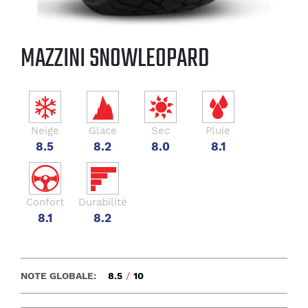
MAZZINI SNOWLEOPARD
Neige
Glace
Sec
Pluie
8.5
8.2
8.0
8.1
Confort
Durabilité
8.1
8.2
NOTE GLOBALE:
8.5
/
10