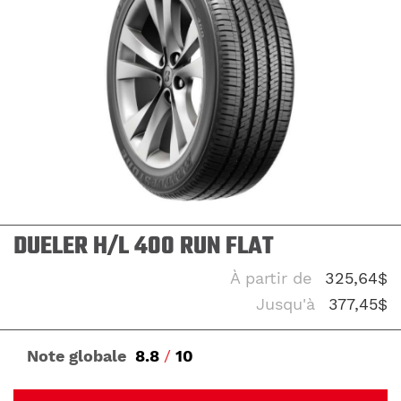
DUELER H/L 400 RUN FLAT
À partir de
325,64$
Jusqu'à
377,45$
Note globale
8.8
/
10