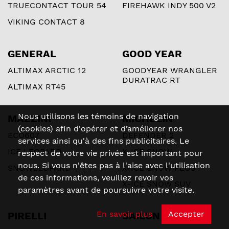
TRUECONTACT TOUR 54
FIREHAWK INDY 500 V2
VIKING CONTACT 8
GENERAL
GOOD YEAR
ALTIMAX ARCTIC 12
GOODYEAR WRANGLER
DURATRAC RT
ALTIMAX RT45
Nous utilisons les témoins de navigation
MAZZINI
MICHELIN
(cookies) afin d'opérer et d’améliorer nos
ECO607
DEFENDER 2
services ainsi qu'à des fins publicitaires. Le
ICE LEOPARD
X-ICE SNOW
respect de votre vie privée est important pour
nous. Si vous n'êtes pas à l'aise avec l'utilisation
SNOWLEOPARD
X-ICE SNOW PLUS
de ces informations, veuillez revoir vos
X-ICE SNOW SUV
paramètres avant de poursuivre votre visite.
En savoir plus
Accepter
PIRELLI
SAILUN