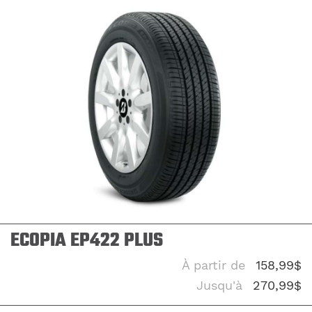
UÉ
ECOPIA EP422 PLUS
À partir de
158,99$
Jusqu'à
270,99$