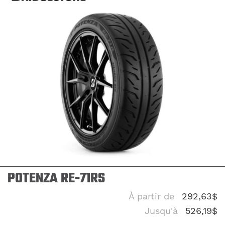
POTENZA RE-71RS
À partir de
292,63$
Jusqu'à
526,19$