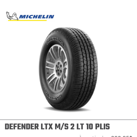
DEFENDER LTX M/S 2 LT 10 PLIS