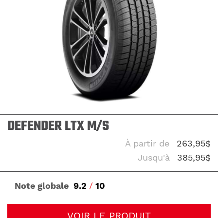
DEFENDER LTX M/S
À partir de
263,95$
Jusqu'à
385,95$
Note globale
9.2
/
10
VOIR LE PRODUIT