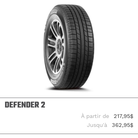
UÉ
DEFENDER 2
À partir de
217,95$
Jusqu'à
362,95$