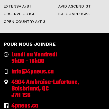
EXTENSA A/S II
AVID ASCEND GT
OBSERVE G3 ICE
ICE GUARD IG53
OPEN COUNTRY A/T 3
POUR NOUS JOINDRE
Lundi au Vendredi
9h00 - 16h00
info@4pneus.ca
4904 Ambroise-Lafortune,
Boisbriand, QC
J7H 1S6
4pneus.ca