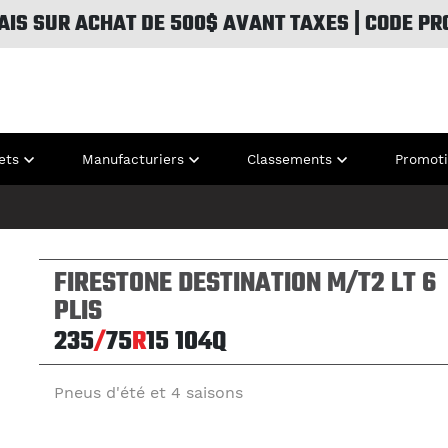
AIS SUR ACHAT DE 500$ AVANT TAXES | CODE PR
ets
Manufacturiers
Classements
Promot
FIRESTONE DESTINATION M/T2 LT 6
PLIS
235
/
75
R
15
104Q
Pneus d'été et 4 saisons