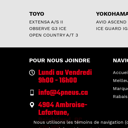
TOYO
YOKOHAM
EXTENSA A/S II
AVID ASCEND
OBSERVE G3 ICE
ICE GUARD IG
OPEN COUNTRY A/T 3
POUR NOUS JOINDRE
NAVI
Lundi au Vendredi
Accuei
9h00 - 16h00
Meille
Marqu
info@4pneus.ca
Rabais
4904 Ambroise-
Lafortune,
Boisbriand, QC
Nous utilisons les témoins de navigation (c