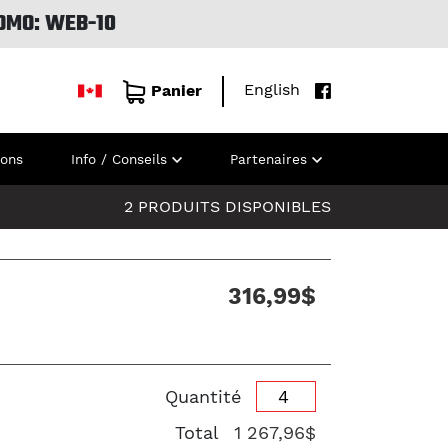
OMO: WEB-10
English
Panier
ions
Info / Conseils
Partenaires
2 PRODUITS DISPONIBLES
316,99$
Quantité
Total
1 267,96$