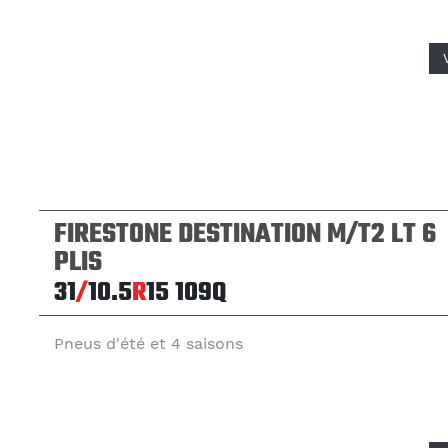
FIRESTONE DESTINATION M/T2 LT 6
PLIS
31
/
10.5
R
15
109Q
Pneus d'été et 4 saisons