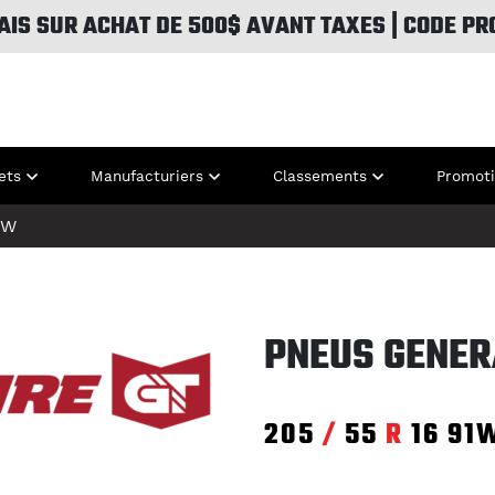
AIS SUR ACHAT DE 500$ AVANT TAXES | CODE PR
ets
Manufacturiers
Classements
Promot
1W
PNEUS GENER
205
/
55
R
16
91