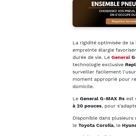
La rigidité optimisée de l
empreinte élargie favorise
durée de vie. Le
General
G
technologie exclusive
Repl
surveiller facilement l'usu
moment approprié pour rem
domicile.
Le
General G-MAX Rs
est 
à 20 pouces
, pour s'adapt
Disponible dans plusieurs
le
Toyota Corolla
, le
Hyund