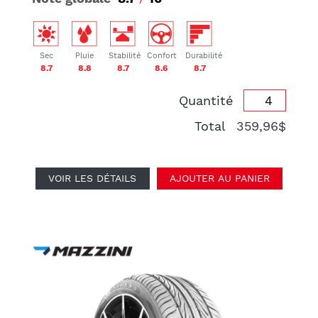
Sec
Pluie
Stabilité
Confort
Durabilité
8.7
8.8
8.7
8.6
8.7
Quantité
Total
359,96$
VOIR LES DÉTAILS
AJOUTER AU PANIER