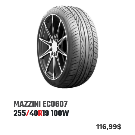
MAZZINI ECO607
255
/
40
R
19
100W
116,99$