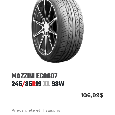
MAZZINI ECO607
245
/
35
R
19
XL
93W
106,99$
Pneus d'été et 4 saisons