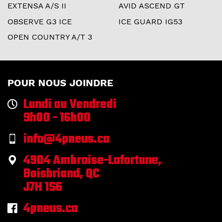
EXTENSA A/S II
AVID ASCEND GT
OBSERVE G3 ICE
ICE GUARD IG53
OPEN COUNTRY A/T 3
POUR NOUS JOINDRE
Lundi au Vendredi
9h00 - 16h00
info@4pneus.ca
4904 Ambroise-Lafortune,
Boisbriand, QC
J7H 1S6
4pneus.ca