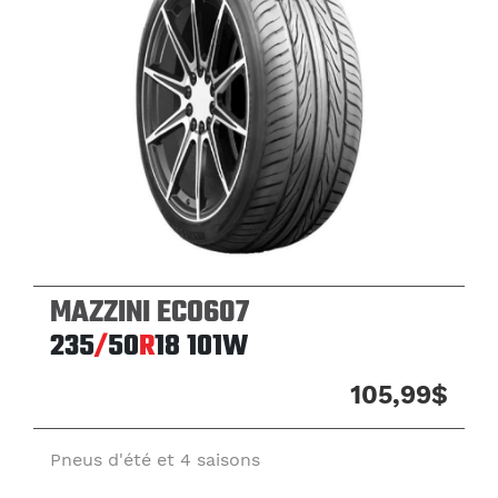
MAZZINI ECO607
235
/
50
R
18
101W
105,99$
Pneus d'été et 4 saisons