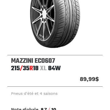
MAZZINI ECO607
215
/
35
R
18
XL
84W
89,99$
Pneus d'été et 4 saisons
Note globale
8.7
/
10