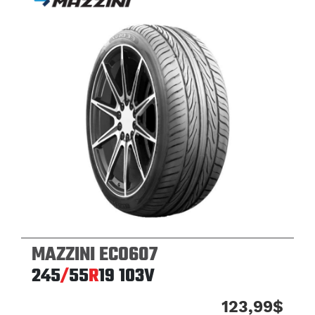
MAZZINI ECO607
245
/
55
R
19
103V
123,99$