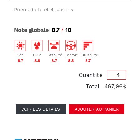
Pneus d'été et 4 saisons
Note globale
8.7
/
10
Sec
Pluie
Stabilité
Confort
Durabilité
8.7
8.8
8.7
8.6
8.7
Quantité
Total
467,96$
VOIR LES DÉTAILS
AJOUTER AU PANIER