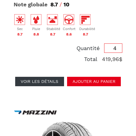
Note globale
8.7
/
10
Sec
Pluie
Stabilité
Confort
Durabilité
8.7
8.8
8.7
8.6
8.7
Quantité
Total
419,96$
VOIR LES DÉTAILS
AJOUTER AU PANIER