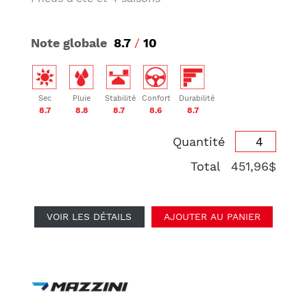
Note globale
8.7
/
10
Sec
Pluie
Stabilité
Confort
Durabilité
8.7
8.8
8.7
8.6
8.7
Quantité
Total
451,96$
VOIR LES DÉTAILS
AJOUTER AU PANIER