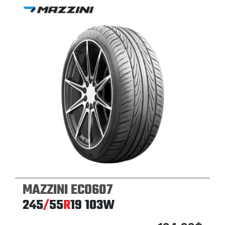
MAZZINI ECO607
245
/
55
R
19
103W