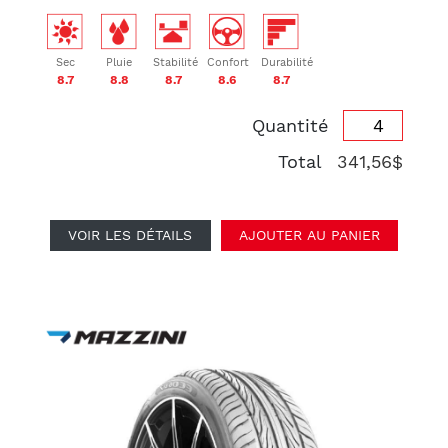
Sec
Pluie
Stabilité
Confort
Durabilité
8.7
8.8
8.7
8.6
8.7
Quantité
Total
341,56$
VOIR LES DÉTAILS
AJOUTER AU PANIER