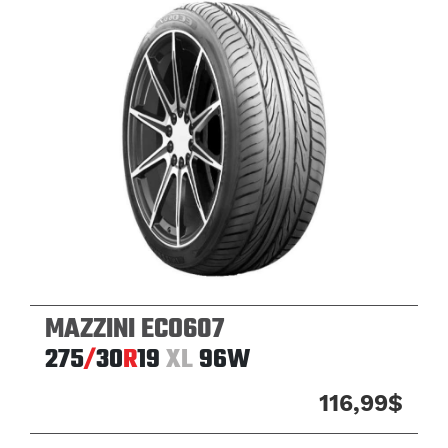
MAZZINI ECO607
275
/
30
R
19
XL
96W
116,99$