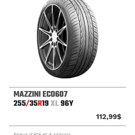
MAZZINI ECO607
255
/
35
R
19
XL
96Y
112,99$
Pneus d'été et 4 saisons