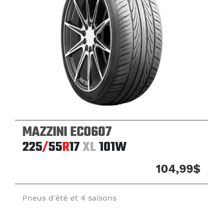
MAZZINI ECO607
225
/
55
R
17
XL
101W
104,99$
Pneus d'été et 4 saisons