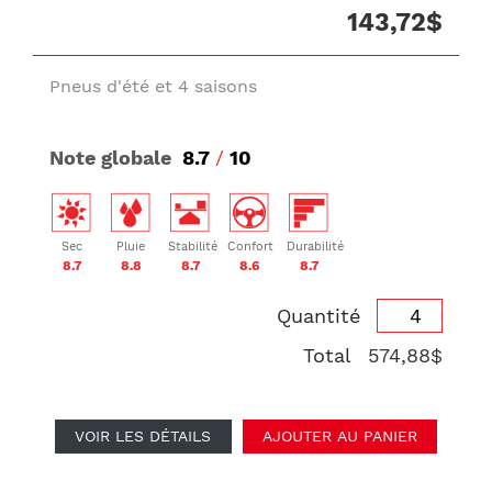
143,72$
Pneus d'été et 4 saisons
Note globale
8.7
/
10
Sec
Pluie
Stabilité
Confort
Durabilité
8.7
8.8
8.7
8.6
8.7
Quantité
Total
574,88$
VOIR LES DÉTAILS
AJOUTER AU PANIER