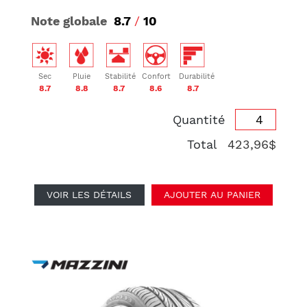
Note globale
8.7
/
10
Sec
Pluie
Stabilité
Confort
Durabilité
8.7
8.8
8.7
8.6
8.7
Quantité
Total
423,96$
VOIR LES DÉTAILS
AJOUTER AU PANIER