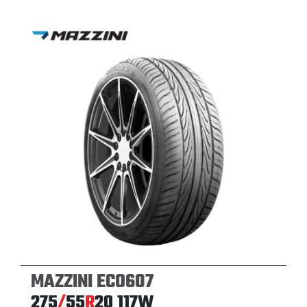
MAZZINI ECO607
275
/
55
R
20
117W