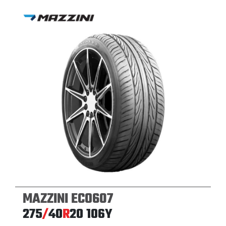
MAZZINI ECO607
275
/
40
R
20
106Y