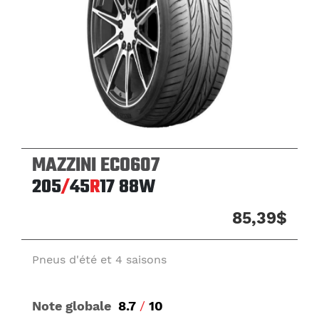
MAZZINI ECO607
205
/
45
R
17
88W
85,39$
Pneus d'été et 4 saisons
Note globale
8.7
/
10