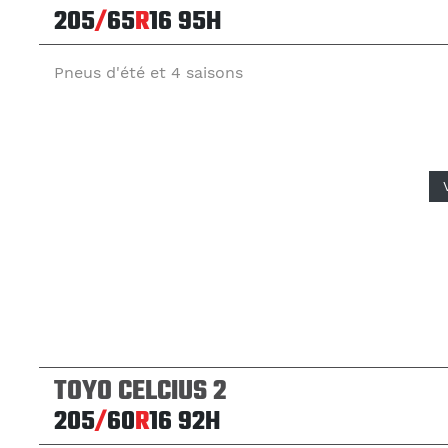
205
/
65
R
16
95H
Pneus d'été et 4 saisons
TOYO CELCIUS 2
205
/
60
R
16
92H