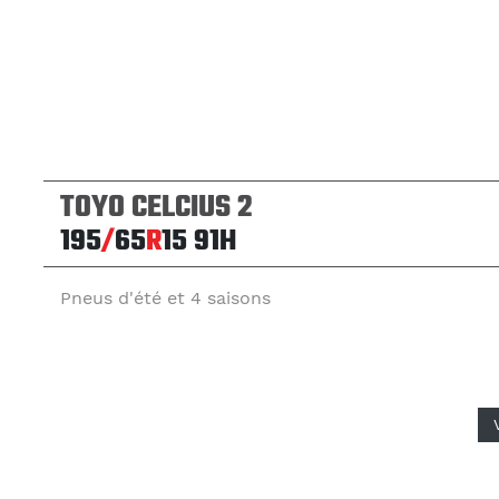
TOYO CELCIUS 2
195
/
65
R
15
91H
Pneus d'été et 4 saisons