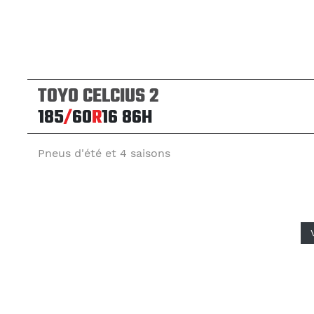
TOYO CELCIUS 2
185
/
60
R
16
86H
Pneus d'été et 4 saisons