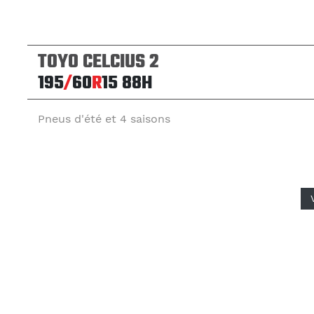
TOYO CELCIUS 2
195
/
60
R
15
88H
Pneus d'été et 4 saisons