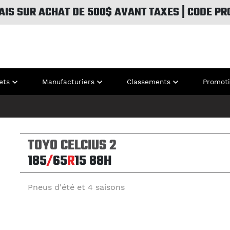
AIS SUR ACHAT DE 500$ AVANT TAXES | CODE PR
ets
Manufacturiers
Classements
Promot
TOYO CELCIUS 2
185
/
65
R
15
88H
Pneus d'été et 4 saisons