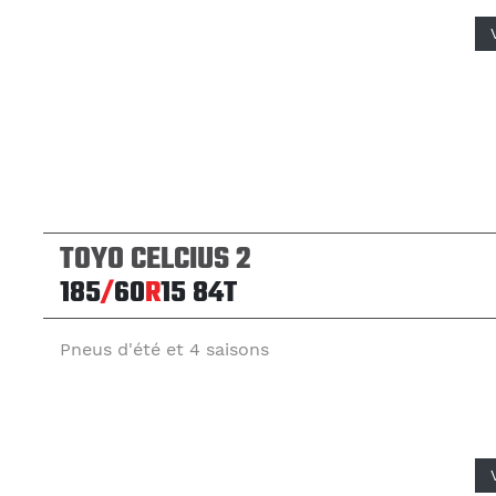
TOYO CELCIUS 2
185
/
60
R
15
84T
Pneus d'été et 4 saisons