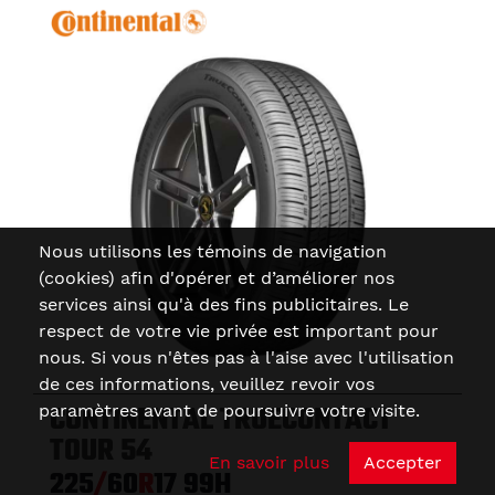
Nous utilisons les témoins de navigation
(cookies) afin d'opérer et d’améliorer nos
services ainsi qu'à des fins publicitaires. Le
respect de votre vie privée est important pour
nous. Si vous n'êtes pas à l'aise avec l'utilisation
de ces informations, veuillez revoir vos
CONTINENTAL TRUECONTACT
paramètres avant de poursuivre votre visite.
TOUR 54
En savoir plus
Accepter
225
/
60
R
17
99H