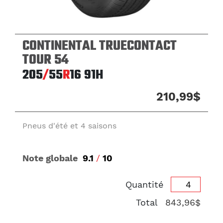
CONTINENTAL TRUECONTACT
TOUR 54
205
/
55
R
16
91H
210,99$
Pneus d'été et 4 saisons
Note globale
9.1
/
10
Quantité
Total
843,96$