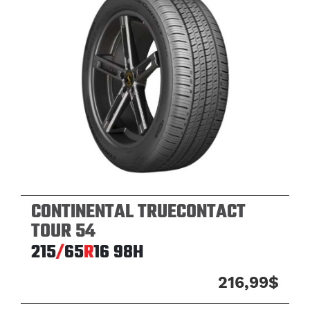
CONTINENTAL TRUECONTACT
TOUR 54
215
/
65
R
16
98H
216,99$