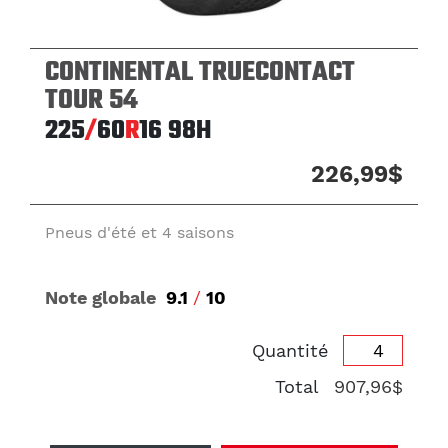
CONTINENTAL TRUECONTACT
TOUR 54
225
/
60
R
16
98H
226,99$
Pneus d'été et 4 saisons
Note globale
9.1
/
10
Quantité
Total
907,96$