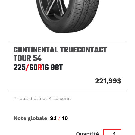
CONTINENTAL TRUECONTACT
TOUR 54
225
/
60
R
16
98T
221,99$
Pneus d'été et 4 saisons
Note globale
9.1
/
10
Quantité