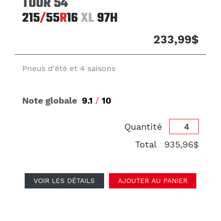
TOUR 54
215
/
55
R
16
XL
97H
233,99$
Pneus d'été et 4 saisons
Note globale
9.1
/
10
Quantité
Total
935,96$
VOIR LES DÉTAILS
AJOUTER AU PANIER