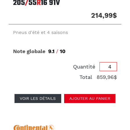
205
/
55
R
16
91V
214,99$
Pneus d'été et 4 saisons
Note globale
9.1
/
10
Quantité
Total
859,96$
VOIR LES DÉTAILS
AJOUTER AU PANIER