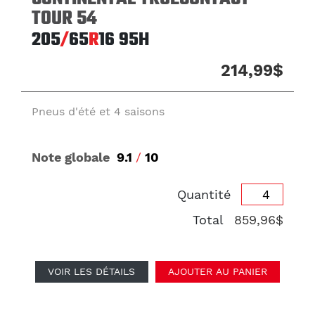
TOUR 54
205
/
65
R
16
95H
214,99$
Pneus d'été et 4 saisons
Note globale
9.1
/
10
Quantité
Total
859,96$
VOIR LES DÉTAILS
AJOUTER AU PANIER