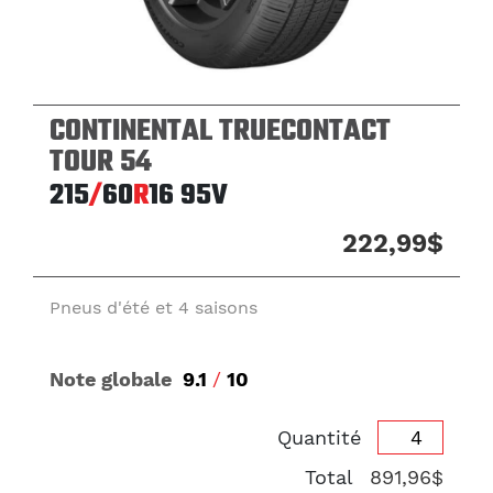
CONTINENTAL TRUECONTACT
TOUR 54
215
/
60
R
16
95V
222,99$
Pneus d'été et 4 saisons
Note globale
9.1
/
10
Quantité
Total
891,96$