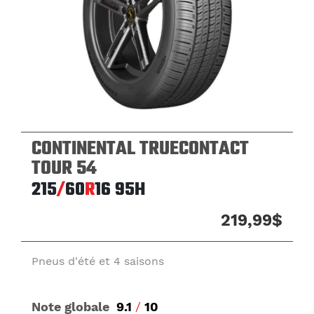
CONTINENTAL TRUECONTACT
TOUR 54
215
/
60
R
16
95H
219,99$
Pneus d'été et 4 saisons
Note globale
9.1
/
10