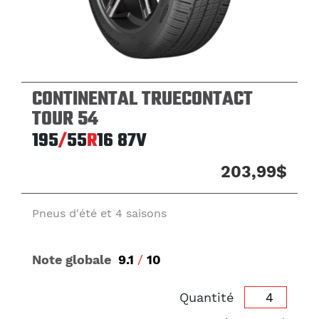
CONTINENTAL TRUECONTACT
TOUR 54
195
/
55
R
16
87V
203,99$
Pneus d'été et 4 saisons
Note globale
9.1
/
10
Quantité