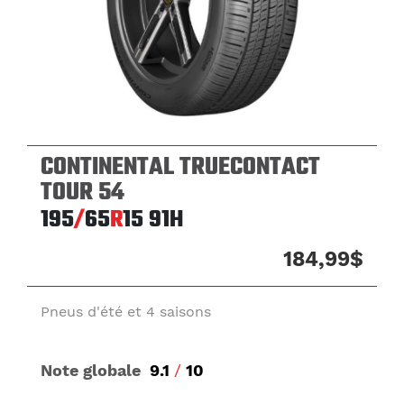
CONTINENTAL TRUECONTACT
TOUR 54
195
/
65
R
15
91H
184,99$
Pneus d'été et 4 saisons
Note globale
9.1
/
10