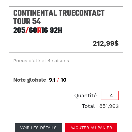
CONTINENTAL TRUECONTACT
TOUR 54
205
/
60
R
16
92H
212,99$
Pneus d'été et 4 saisons
Note globale
9.1
/
10
Quantité
Total
851,96$
VOIR LES DÉTAILS
AJOUTER AU PANIER