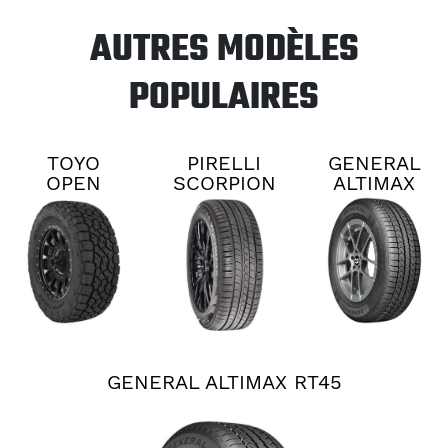
AUTRES MODÈLES
POPULAIRES
TOYO
PIRELLI
GENERAL
OPEN
SCORPION
ALTIMAX
COUNTRY
ALL
RT45
A/T 3
SEASON
PLUS 3
GENERAL ALTIMAX RT45