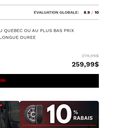
ÉVALUATION GLOBALE:
8.9
/
10
U QUEBEC OU AU PLUS BAS PRIX
S LONGUE DUREE
274,95$
259,99$
ible.