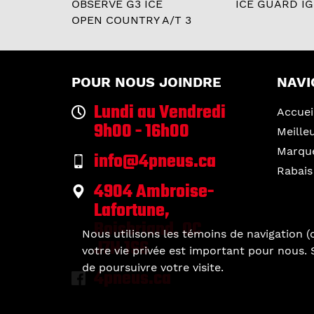
OBSERVE G3 ICE
ICE GUARD IG
OPEN COUNTRY A/T 3
POUR NOUS JOINDRE
NAVI
Lundi au Vendredi
Accuei
9h00 - 16h00
Meille
Marqu
info@4pneus.ca
Rabais
4904 Ambroise-
Lafortune,
Boisbriand, QC
Nous utilisons les témoins de navigation (c
J7H 1S6
votre vie privée est important pour nous. S
de poursuivre votre visite.
4pneus.ca