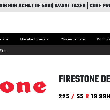
AIS SUR ACHAT DE 500$ AVANT TAXES | CODE PR
ets
Manufacturiers
Classements
Promot
99H
FIRESTONE DE
225
/
55
R
19
99