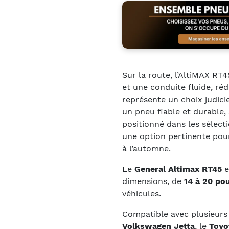
Sur la route, l’AltiMAX RT
et une conduite fluide, rédu
représente un choix judici
un pneu fiable et durable,
positionné dans les sélect
une option pertinente pour
à l’automne.
Le
General Altimax RT45
e
dimensions, de
14 à 20 po
véhicules.
Compatible avec plusieurs 
Volkswagen Jetta
, le
Toyo