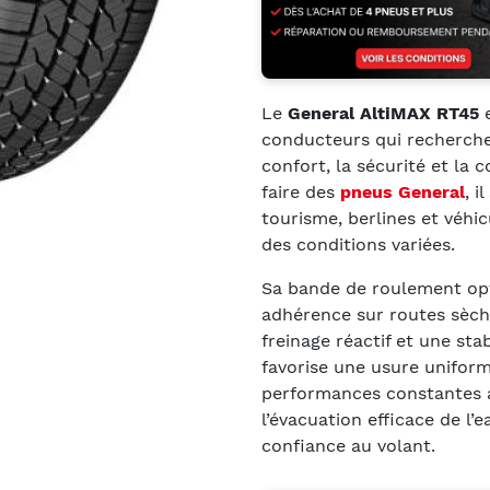
Le
General AltiMAX RT45
e
conducteurs qui recherchen
confort, la sécurité et la
faire des
pneus General
, i
tourisme, berlines et véhi
des conditions variées.
Sa bande de roulement opt
adhérence sur routes sèch
freinage réactif et une sta
favorise une usure uniform
performances constantes a
l’évacuation efficace de l’e
confiance au volant.