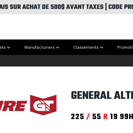
AIS SUR ACHAT DE 500$ AVANT TAXES | CODE PR
ets
Manufacturiers
Classements
Promot
GENERAL ALT
225
/
55
R
19
99