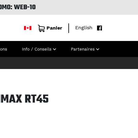
OMO: WEB-10
English
Panier
ions
Info / Conseils
Partenaires
IMAX RT45
H