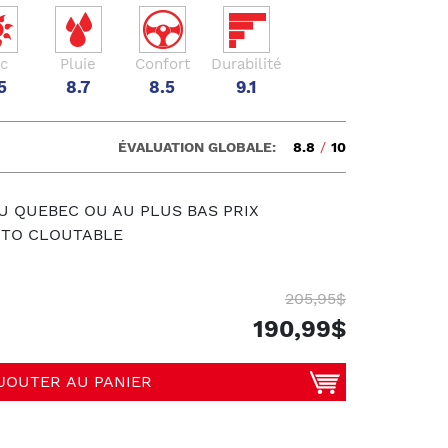
c
Pluie
Confort
Durabilité
5
8.7
8.5
9.1
ÉVALUATION GLOBALE:
8.8
/
10
U QUEBEC OU AU PLUS BAS PRIX
UTO CLOUTABLE
205,95$
190,99$
JOUTER AU PANIER