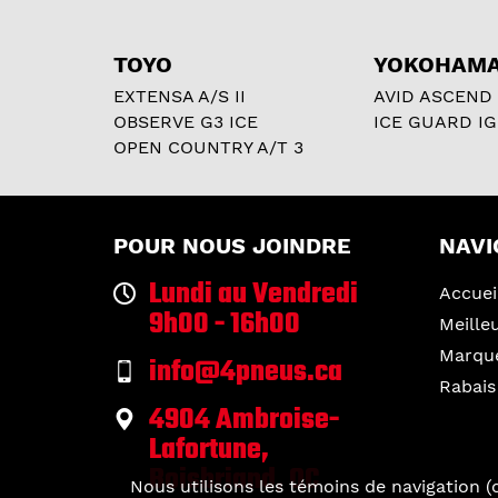
TOYO
YOKOHAM
EXTENSA A/S II
AVID ASCEND
OBSERVE G3 ICE
ICE GUARD IG
OPEN COUNTRY A/T 3
POUR NOUS JOINDRE
NAVI
Lundi au Vendredi
Accuei
9h00 - 16h00
Meille
Marqu
info@4pneus.ca
Rabais
4904 Ambroise-
Lafortune,
Boisbriand, QC
Nous utilisons les témoins de navigation (c