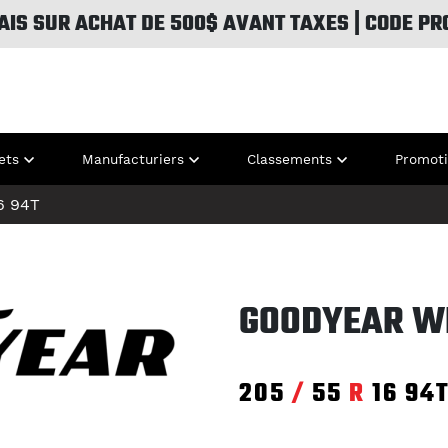
AIS SUR ACHAT DE 500$ AVANT TAXES | CODE PR
ets
Manufacturiers
Classements
Promot
6
94T
GOODYEAR W
205
/
55
R
16
94