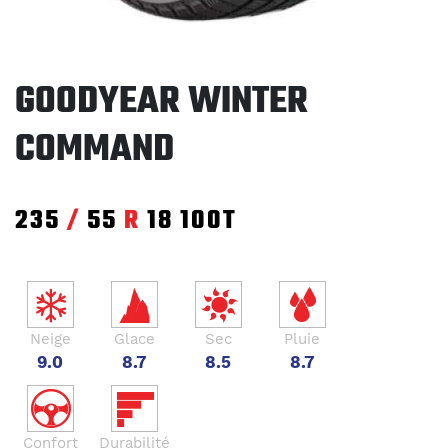
GOODYEAR WINTER
COMMAND
235
/
55
R
18
100T
Neige
Glace
Sec
Pluie
9.0
8.7
8.5
8.7
Confort
Durabilité