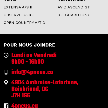
EXTENSA A/S II
AVID ASCEND GT
OBSERVE G3 ICE
ICE GUARD IG53
OPEN COUNTRY A/T 3
POUR NOUS JOINDRE
Lundi au Vendredi
9h00 - 16h00
info@4pneus.ca
4904 Ambroise-Lafortune,
Boisbriand, QC
J7H 1S6
4pneus.ca