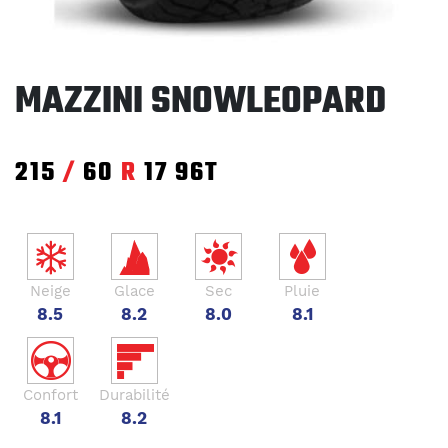
MAZZINI SNOWLEOPARD
215
/
60
R
17
96T
Neige
Glace
Sec
Pluie
8.5
8.2
8.0
8.1
Confort
Durabilité
8.1
8.2