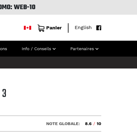
OMO: WEB-10
English
Panier
ions
Info / Conseils
Partenaires
 3
NOTE GLOBALE:
8.6
/
10