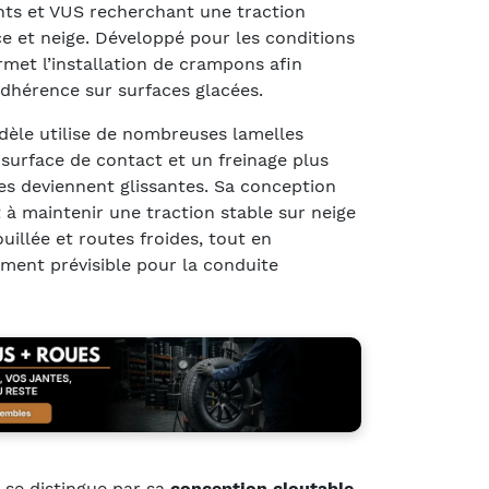
nts et VUS recherchant une traction
ce et neige. Développé pour les conditions
permet l’installation de crampons afin
adhérence sur surfaces glacées.
dèle utilise de nombreuses lamelles
 surface de contact et un freinage plus
tes deviennent glissantes. Sa conception
 à maintenir une traction stable sur neige
llée et routes froides, tout en
ent prévisible pour la conduite
se distingue par sa
conception cloutable