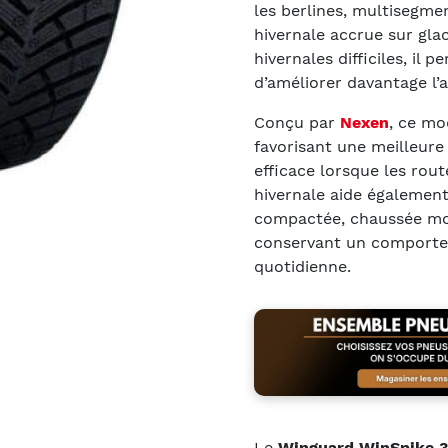
les berlines, multisegme
hivernale accrue sur gla
hivernales difficiles, il 
d’améliorer davantage l’
Conçu par
Nexen
, ce mo
favorisant une meilleure
efficace lorsque les rou
hivernale aide également
compactée, chaussée moui
conservant un comportem
quotidienne.
Le
Winguard WinSpike 3