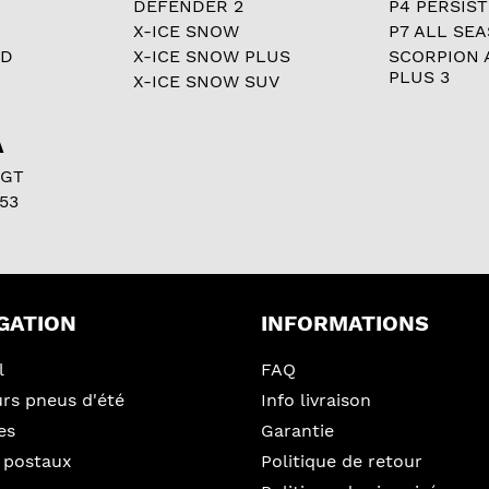
DEFENDER 2
P4 PERSIST
X-ICE SNOW
P7 ALL SE
RD
X-ICE SNOW PLUS
SCORPION 
PLUS 3
X-ICE SNOW SUV
A
 GT
53
GATION
INFORMATIONS
l
FAQ
urs pneus d'été
Info livraison
es
Garantie
 postaux
Politique de retour