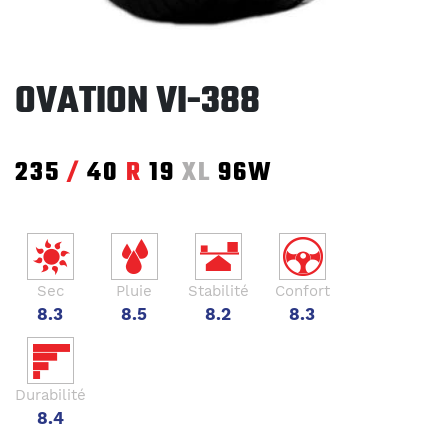
OVATION VI-388
235
/
40
R
19
XL
96W
Sec
Pluie
Stabilité
Confort
8.3
8.5
8.2
8.3
Durabilité
8.4