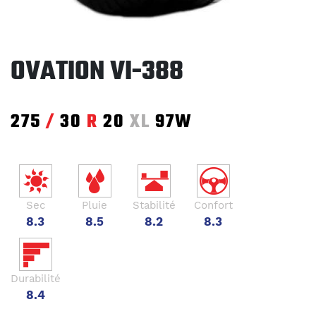
OVATION VI-388
275
/
30
R
20
XL
97W
Sec
Pluie
Stabilité
Confort
8.3
8.5
8.2
8.3
Durabilité
8.4