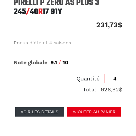
PIRELLI P ZERO AS PLUS 3
245
/
40
R
17
91Y
231,73$
Pneus d'été et 4 saisons
Note globale
9.1
/
10
Quantité
Total
926,92$
VOIR LES DÉTAILS
AJOUTER AU PANIER