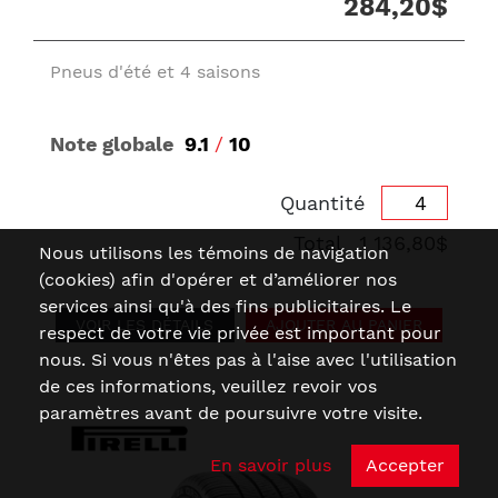
284,20$
Pneus d'été et 4 saisons
Note globale
9.1
/
10
Quantité
Total
1 136,80$
Nous utilisons les témoins de navigation
(cookies) afin d'opérer et d’améliorer nos
services ainsi qu'à des fins publicitaires. Le
VOIR LES DÉTAILS
AJOUTER AU PANIER
respect de votre vie privée est important pour
nous. Si vous n'êtes pas à l'aise avec l'utilisation
de ces informations, veuillez revoir vos
paramètres avant de poursuivre votre visite.
En savoir plus
Accepter