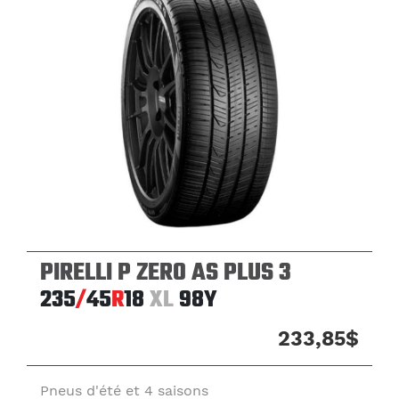
PIRELLI P ZERO AS PLUS 3
235
/
45
R
18
XL
98Y
233,85$
Pneus d'été et 4 saisons