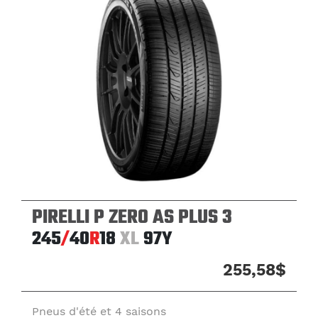
PIRELLI P ZERO AS PLUS 3
245
/
40
R
18
XL
97Y
255,58$
Pneus d'été et 4 saisons