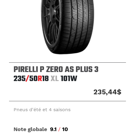
PIRELLI P ZERO AS PLUS 3
235
/
50
R
18
XL
101W
235,44$
Pneus d'été et 4 saisons
Note globale
9.1
/
10