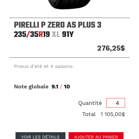
PIRELLI P ZERO AS PLUS 3
235
/
35
R
19
XL
91Y
276,25$
Pneus d'été et 4 saisons
Note globale
9.1
/
10
Quantité
Total
1 105,00$
VOIR LES DÉTAILS
AJOUTER AU PANIER