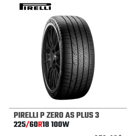
PIRELLI P ZERO AS PLUS 3
225
/
60
R
18
100W