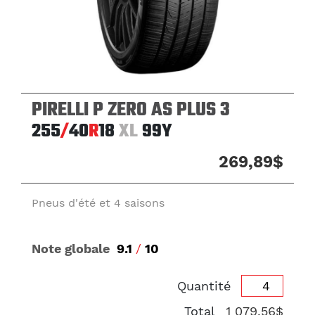
PIRELLI P ZERO AS PLUS 3
255
/
40
R
18
XL
99Y
269,89$
Pneus d'été et 4 saisons
Note globale
9.1
/
10
Quantité
Total
1 079,56$