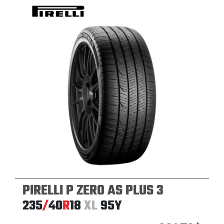
PIRELLI P ZERO AS PLUS 3
235
/
40
R
18
XL
95Y