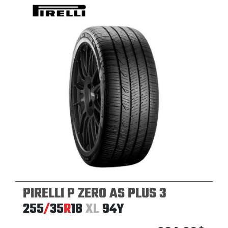
PIRELLI P ZERO AS PLUS 3
255
/
35
R
18
XL
94Y