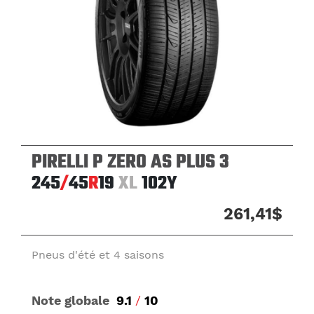
PIRELLI P ZERO AS PLUS 3
245
/
45
R
19
XL
102Y
261,41$
Pneus d'été et 4 saisons
Note globale
9.1
/
10