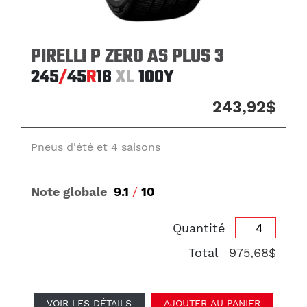
PIRELLI P ZERO AS PLUS 3
245
/
45
R
18
XL
100Y
243,92$
Pneus d'été et 4 saisons
Note globale
9.1
/
10
Quantité
Total
975,68$
VOIR LES DÉTAILS
AJOUTER AU PANIER