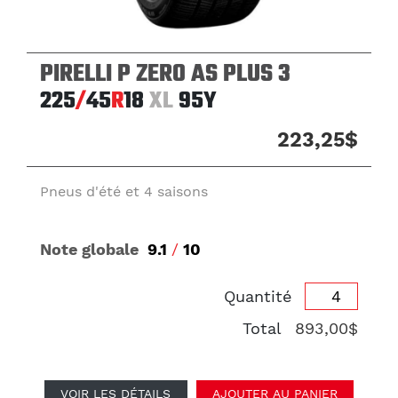
PIRELLI P ZERO AS PLUS 3
225
/
45
R
18
XL
95Y
223,25$
Pneus d'été et 4 saisons
Note globale
9.1
/
10
Quantité
Total
893,00$
VOIR LES DÉTAILS
AJOUTER AU PANIER