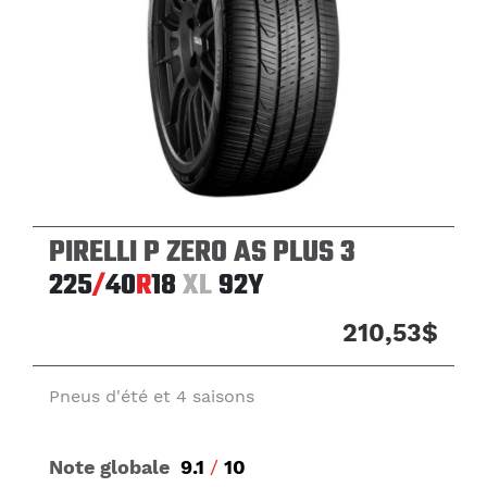
PIRELLI P ZERO AS PLUS 3
225
/
40
R
18
XL
92Y
210,53$
Pneus d'été et 4 saisons
Note globale
9.1
/
10