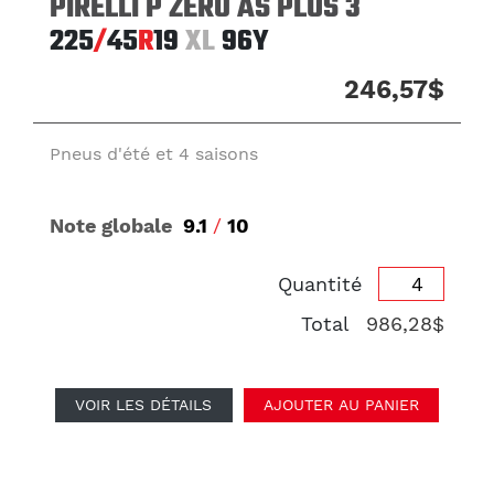
PIRELLI P ZERO AS PLUS 3
225
/
45
R
19
XL
96Y
246,57$
Pneus d'été et 4 saisons
Note globale
9.1
/
10
Quantité
Total
986,28$
VOIR LES DÉTAILS
AJOUTER AU PANIER