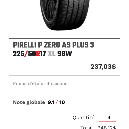
PIRELLI P ZERO AS PLUS 3
225
/
50
R
17
XL
98W
237,03$
Pneus d'été et 4 saisons
Note globale
9.1
/
10
Quantité
Total
948,12$