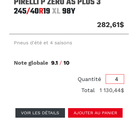
PIRELLI P ZERO AS PLUS 3
245
/
40
R
19
XL
98Y
282,61$
Pneus d'été et 4 saisons
Note globale
9.1
/
10
Quantité
Total
1 130,44$
VOIR LES DÉTAILS
AJOUTER AU PANIER