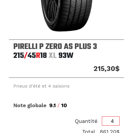
PIRELLI P ZERO AS PLUS 3
215
/
45
R
18
XL
93W
215,30$
Pneus d'été et 4 saisons
Note globale
9.1
/
10
Quantité
Total
861,20$