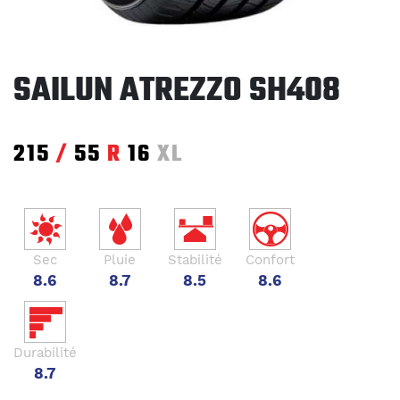
SAILUN ATREZZO SH408
215
/
55
R
16
XL
Sec
Pluie
Stabilité
Confort
8.6
8.7
8.5
8.6
Durabilité
8.7