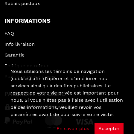
Rabais postaux
INFORMATIONS
FAQ
Info livraison
Garantie
Politique de retour
Nous utilisons les témoins de navigation
Politique de vie privée
(cookies) afin d'opérer et d’améliorer nos
services ainsi qu'à des fins publicitaires. Le
respect de votre vie privée est important pour
PAIEMENT EN LIGNE
nous. Si vous n'êtes pas à l'aise avec l'utilisation
Paiement en ligne sécurisé
de ces informations, veuillez revoir vos
paramètres avant de poursuivre votre visite.
En savoir plus
Accepter