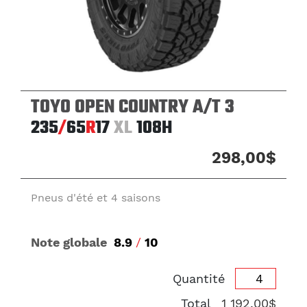
TOYO OPEN COUNTRY A/T 3
235
/
65
R
17
XL
108H
298,00$
Pneus d'été et 4 saisons
Note globale
8.9
/
10
Quantité
Total
1 192,00$