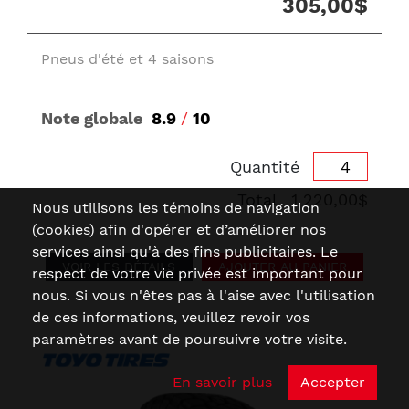
305,00$
Pneus d'été et 4 saisons
Note globale
8.9
/
10
Quantité
Total
1 220,00$
Nous utilisons les témoins de navigation
(cookies) afin d'opérer et d’améliorer nos
services ainsi qu'à des fins publicitaires. Le
VOIR LES DÉTAILS
AJOUTER AU PANIER
respect de votre vie privée est important pour
nous. Si vous n'êtes pas à l'aise avec l'utilisation
de ces informations, veuillez revoir vos
paramètres avant de poursuivre votre visite.
En savoir plus
Accepter