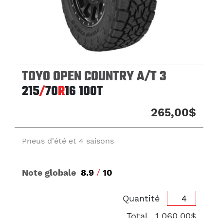
TOYO OPEN COUNTRY A/T 3
215
/
70
R
16
100T
265,00$
Pneus d'été et 4 saisons
Note globale
8.9
/
10
Quantité
Total
1 060,00$