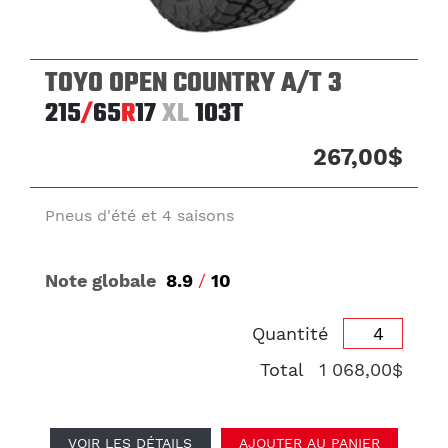
TOYO OPEN COUNTRY A/T 3
215
/
65
R
17
XL
103T
267,00$
Pneus d'été et 4 saisons
Note globale
8.9
/
10
Quantité
Total
1 068,00$
VOIR LES DÉTAILS
AJOUTER AU PANIER