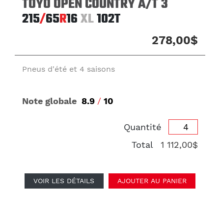
TOYO OPEN COUNTRY A/T 3
215
/
65
R
16
XL
102T
278,00$
Pneus d'été et 4 saisons
Note globale
8.9
/
10
Quantité
Total
1 112,00$
VOIR LES DÉTAILS
AJOUTER AU PANIER