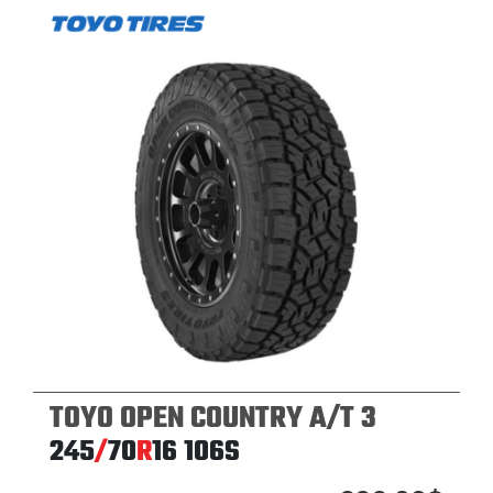
TOYO OPEN COUNTRY A/T 3
245
/
70
R
16
106S