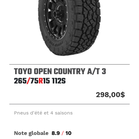
TOYO OPEN COUNTRY A/T 3
265
/
75
R
15
112S
298,00$
Pneus d'été et 4 saisons
Note globale
8.9
/
10