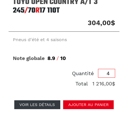
TOYO OPEN COUNTRY A/T 3
245
/
70
R
17
110T
304,00$
Pneus d'été et 4 saisons
Note globale
8.9
/
10
Quantité
Total
1 216,00$
VOIR LES DÉTAILS
AJOUTER AU PANIER