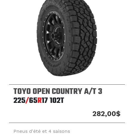
TOYO OPEN COUNTRY A/T 3
225
/
65
R
17
102T
282,00$
Pneus d'été et 4 saisons