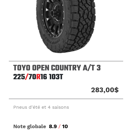
TOYO OPEN COUNTRY A/T 3
225
/
70
R
16
103T
283,00$
Pneus d'été et 4 saisons
Note globale
8.9
/
10