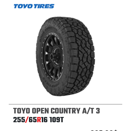
TOYO OPEN COUNTRY A/T 3
255
/
65
R
16
109T