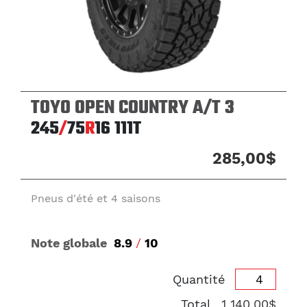
TOYO OPEN COUNTRY A/T 3
245
/
75
R
16
111T
285,00$
Pneus d'été et 4 saisons
Note globale
8.9
/
10
Quantité
Total
1 140,00$