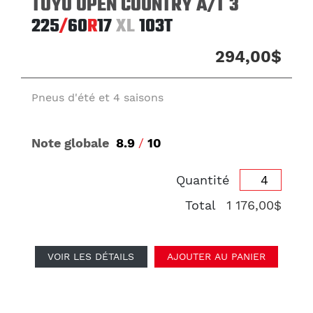
TOYO OPEN COUNTRY A/T 3
225
/
60
R
17
XL
103T
294,00$
Pneus d'été et 4 saisons
Note globale
8.9
/
10
Quantité
Total
1 176,00$
VOIR LES DÉTAILS
AJOUTER AU PANIER