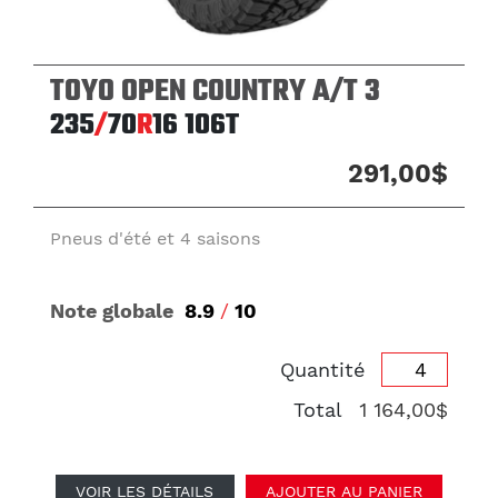
TOYO OPEN COUNTRY A/T 3
235
/
70
R
16
106T
291,00$
Pneus d'été et 4 saisons
Note globale
8.9
/
10
Quantité
Total
1 164,00$
VOIR LES DÉTAILS
AJOUTER AU PANIER