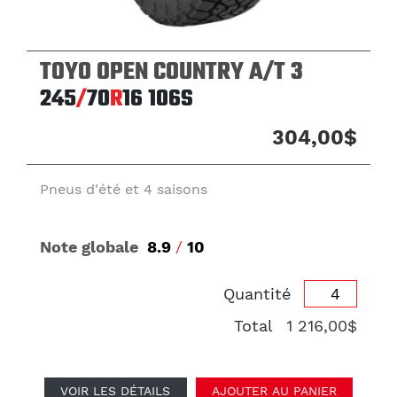
TOYO OPEN COUNTRY A/T 3
245
/
70
R
16
106S
304,00$
Pneus d'été et 4 saisons
Note globale
8.9
/
10
Quantité
Total
1 216,00$
VOIR LES DÉTAILS
AJOUTER AU PANIER