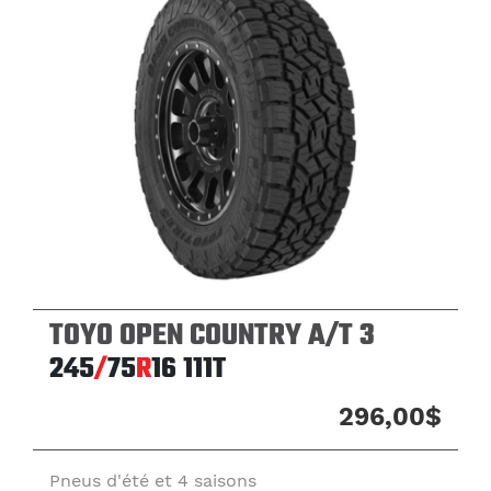
TOYO OPEN COUNTRY A/T 3
245
/
75
R
16
111T
296,00$
Pneus d'été et 4 saisons