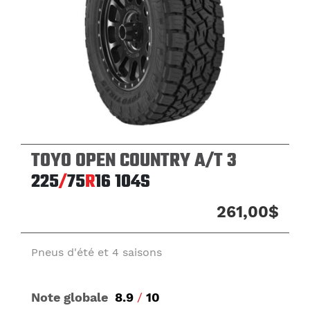
TOYO OPEN COUNTRY A/T 3
225
/
75
R
16
104S
261,00$
Pneus d'été et 4 saisons
Note globale
8.9
/
10