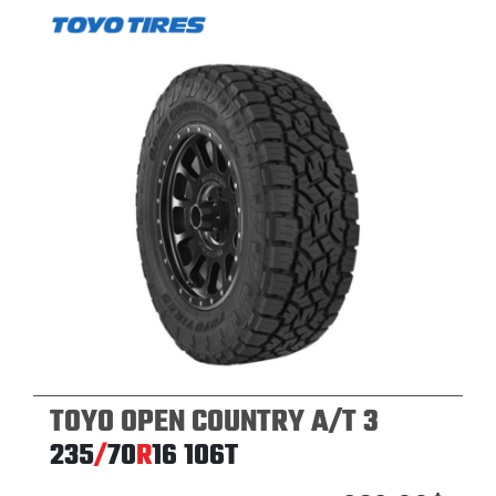
TOYO OPEN COUNTRY A/T 3
235
/
70
R
16
106T