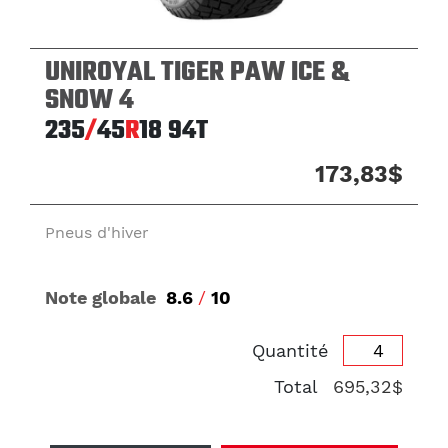
UNIROYAL TIGER PAW ICE &
SNOW 4
235
/
45
R
18
94T
173,83$
Pneus d'hiver
Note globale
8.6
/
10
Quantité
Total
695,32$