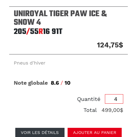
UNIROYAL TIGER PAW ICE &
SNOW 4
205
/
55
R
16
91T
124,75$
Pneus d'hiver
Note globale
8.6
/
10
Quantité
Total
499,00$
VOIR LES DÉTAILS
AJOUTER AU PANIER