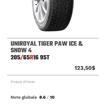
UNIROYAL TIGER PAW ICE &
SNOW 4
205
/
65
R
16
95T
123,50$
Pneus d'hiver
Note globale
8.6
/
10