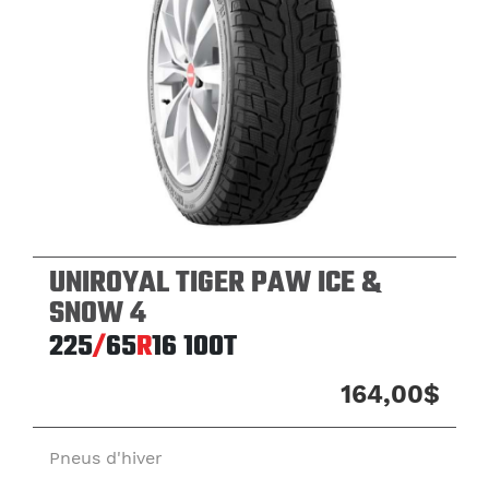
UNIROYAL TIGER PAW ICE &
SNOW 4
225
/
65
R
16
100T
164,00$
Pneus d'hiver