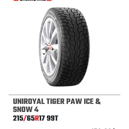
UNIROYAL TIGER PAW ICE &
SNOW 4
215
/
65
R
17
99T