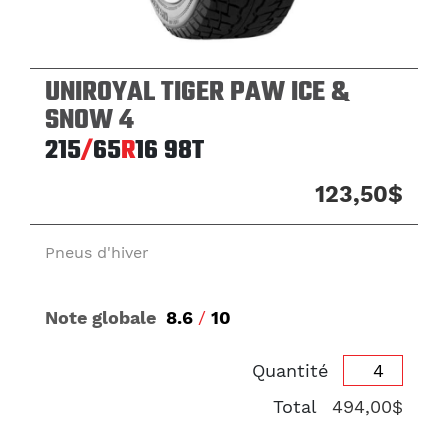
UNIROYAL TIGER PAW ICE &
SNOW 4
215
/
65
R
16
98T
123,50$
Pneus d'hiver
Note globale
8.6
/
10
Quantité
Total
494,00$