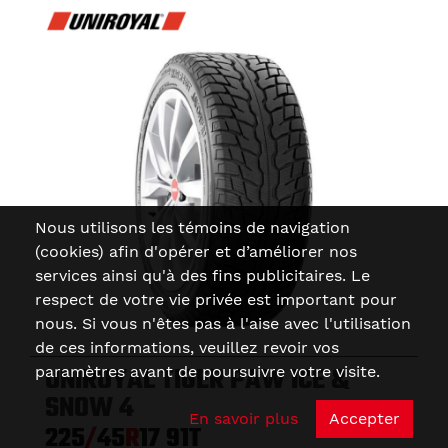
Nous utilisons les témoins de navigation
(cookies) afin d'opérer et d’améliorer nos
services ainsi qu'à des fins publicitaires. Le
respect de votre vie privée est important pour
nous. Si vous n'êtes pas à l'aise avec l'utilisation
de ces informations, veuillez revoir vos
UNIROYAL TIGER PAW ICE &
paramètres avant de poursuivre votre visite.
SNOW 4
En savoir plus
Accepter
225
/
45
R
17
91T