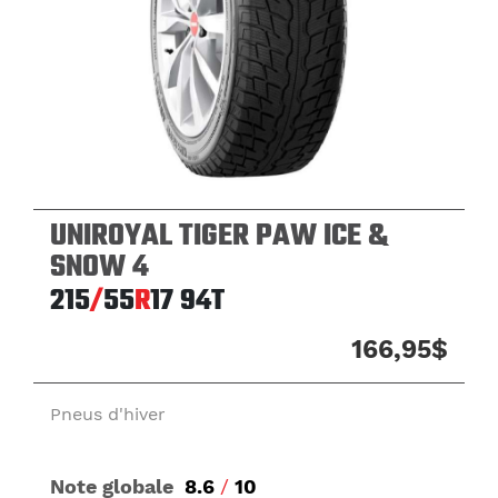
UNIROYAL TIGER PAW ICE &
SNOW 4
215
/
55
R
17
94T
166,95$
Pneus d'hiver
Note globale
8.6
/
10