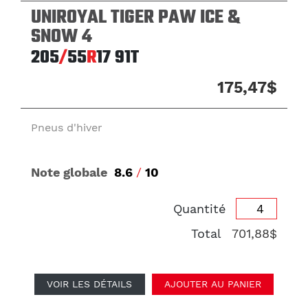
UNIROYAL TIGER PAW ICE &
SNOW 4
205
/
55
R
17
91T
175,47$
Pneus d'hiver
Note globale
8.6
/
10
Quantité
Total
701,88$
VOIR LES DÉTAILS
AJOUTER AU PANIER