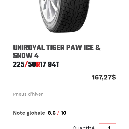
UNIROYAL TIGER PAW ICE &
SNOW 4
225
/
50
R
17
94T
167,27$
Pneus d'hiver
Note globale
8.6
/
10
Quantité