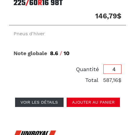
225
/
60
R
16
98T
146,79$
Pneus d'hiver
Note globale
8.6
/
10
Quantité
Total
587,16$
VOIR LES DÉTAILS
AJOUTER AU PANIER