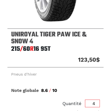
UNIROYAL TIGER PAW ICE &
SNOW 4
215
/
60
R
16
95T
123,50$
Pneus d'hiver
Note globale
8.6
/
10
Quantité