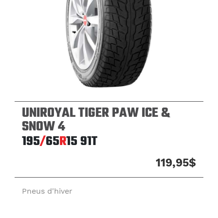
UNIROYAL TIGER PAW ICE &
SNOW 4
195
/
65
R
15
91T
119,95$
Pneus d'hiver