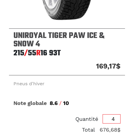
UNIROYAL TIGER PAW ICE &
SNOW 4
215
/
55
R
16
93T
169,17$
Pneus d'hiver
Note globale
8.6
/
10
Quantité
Total
676,68$