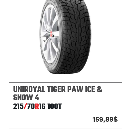
UNIROYAL TIGER PAW ICE &
SNOW 4
215
/
70
R
16
100T
159,89$