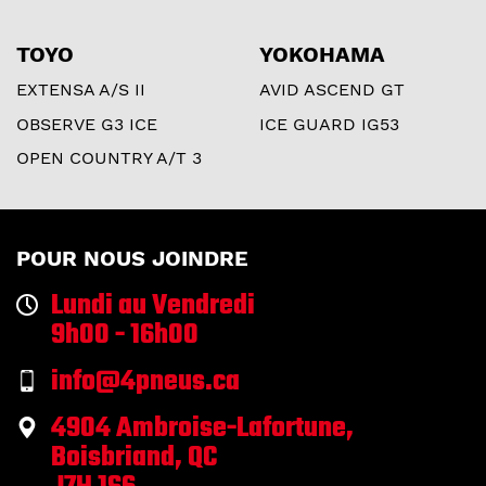
TOYO
YOKOHAMA
EXTENSA A/S II
AVID ASCEND GT
OBSERVE G3 ICE
ICE GUARD IG53
OPEN COUNTRY A/T 3
POUR NOUS JOINDRE
Lundi au Vendredi
9h00 - 16h00
info@4pneus.ca
4904 Ambroise-Lafortune,
Boisbriand, QC