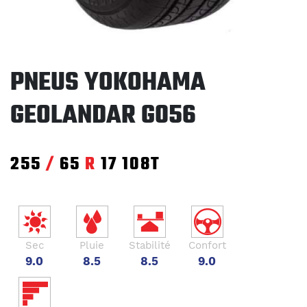
PNEUS YOKOHAMA
GEOLANDAR G056
255
/
65
R
17
108T
Sec
Pluie
Stabilité
Confort
9.0
8.5
8.5
9.0