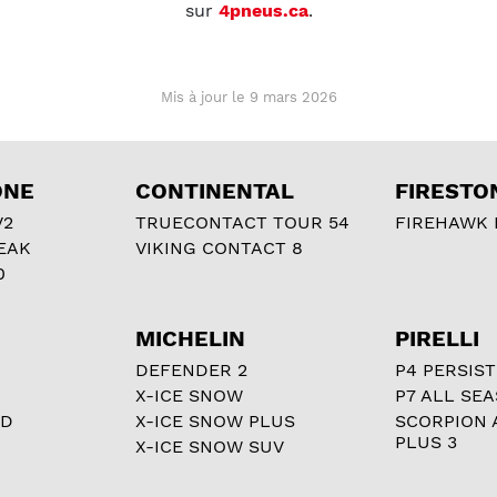
sur
4pneus.ca
.
Mis à jour le 9 mars 2026
ONE
CONTINENTAL
FIRESTO
V2
TRUECONTACT TOUR 54
FIREHAWK I
EAK
VIKING CONTACT 8
0
MICHELIN
PIRELLI
DEFENDER 2
P4 PERSIST
X-ICE SNOW
P7 ALL SE
RD
X-ICE SNOW PLUS
SCORPION 
PLUS 3
X-ICE SNOW SUV