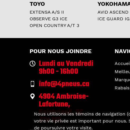
TOYO
YOKOHAM
EXTENSA A/S II
AVID ASCEND
OBSERVE G3 ICE
ICE GUARD IG
OPEN COUNTRY A/T 3
POUR NOUS JOINDRE
NAVI
Lundi au Vendredi
Accuei
9h00 - 16h00
Meille
Marqu
info@4pneus.ca
Rabais
4904 Ambroise-
Lafortune,
Boisbriand, QC
Nous utilisons les témoins de navigation (c
J7H 1S6
votre vie privée est important pour nous. S
de poursuivre votre visite.