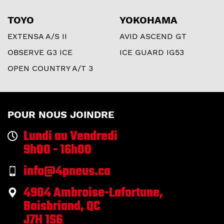
TOYO
YOKOHAMA
EXTENSA A/S II
AVID ASCEND GT
OBSERVE G3 ICE
ICE GUARD IG53
OPEN COUNTRY A/T 3
POUR NOUS JOINDRE
Lundi au Vendredi
9h00 - 16h00
info@4pneus.ca
4904 Ambroise-Lafortune,
Boisbriand, QC
J7H 1S6