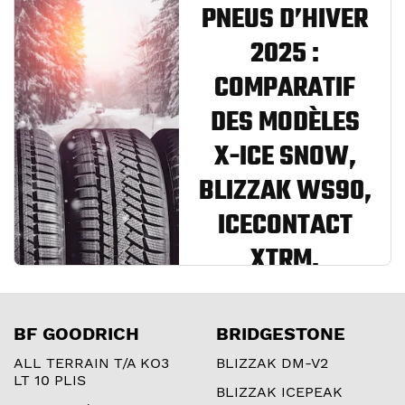
PNEUS D’HIVER
2025 :
COMPARATIF
DES MODÈLES
X-ICE SNOW,
BLIZZAK WS90,
ICECONTACT
XTRM,
VIKINGCONTACT
8, ICE FRICTION
BF GOODRICH
BRIDGESTONE
ALL TERRAIN T/A KO3
BLIZZAK DM-V2
L’hiver arrive?
LT 10 PLIS
Découvre notre
BLIZZAK ICEPEAK