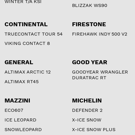
WINTER T/A KSI
comparatif 2025 des
BLIZZAK WS90
meilleurs pneus
d’hiver testés au
Québec. Trouve celui
CONTINENTAL
FIRESTONE
qui t’offrira sécurité,
TRUECONTACT TOUR 54
FIREHAWK INDY 500 V2
adhérence et
VIKING CONTACT 8
confort sur la neige
et la glace.
GENERAL
GOOD YEAR
ALTIMAX ARCTIC 12
GOODYEAR WRANGLER
DURATRAC RT
ALTIMAX RT45
MAZZINI
MICHELIN
ECO607
DEFENDER 2
ICE LEOPARD
X-ICE SNOW
SNOWLEOPARD
X-ICE SNOW PLUS