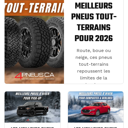
MEILLEURS
PNEUS TOUT-
TERRAINS
POUR 2026
Route, boue ou
neige, ces pneus
tout-terrains
repoussent les
limites de la
polyvalence.
Découvrez les
modèles qui
combinent
robustesse,
adhérence et
confort, du