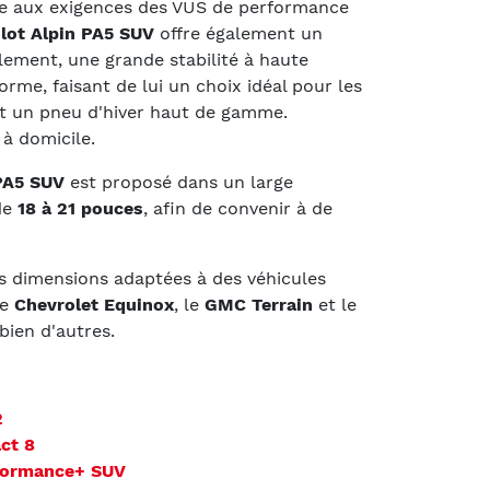
e aux exigences des VUS de performance
lot Alpin PA5 SUV
offre également un
lement, une grande stabilité à haute
orme, faisant de lui un choix idéal pour les
t un pneu d'hiver haut de gamme.
 à domicile.
 PA5 SUV
est proposé dans un large
de
18 à 21 pouces
, afin de convenir à de
s dimensions adaptées à des véhicules
le
Chevrolet Equinox
, le
GMC Terrain
et le
bien d'autres.
2
ct 8
rformance+ SUV