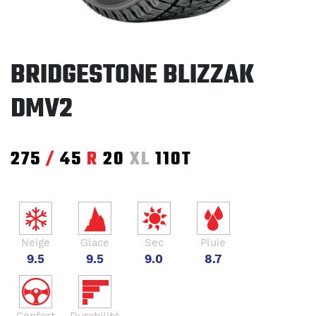
BRIDGESTONE BLIZZAK
DMV2
275
/
45
R
20
XL
110T
Neige
Glace
Sec
Pluie
9.5
9.5
9.0
8.7
Confort
Durabilité