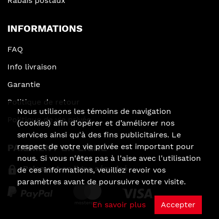
Rabais postaux
INFORMATIONS
FAQ
Info livraison
Garantie
Politique de retour
Nous utilisons les témoins de navigation
Politique de vie privée
(cookies) afin d'opérer et d’améliorer nos
services ainsi qu'à des fins publicitaires. Le
respect de votre vie privée est important pour
PAIEMENT EN LIGNE
nous. Si vous n'êtes pas à l'aise avec l'utilisation
Paiement en ligne sécurisé
de ces informations, veuillez revoir vos
paramètres avant de poursuivre votre visite.
En savoir plus
Accepter