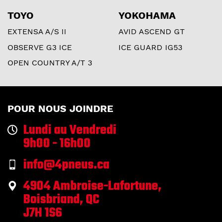
TOYO
YOKOHAMA
EXTENSA A/S II
AVID ASCEND GT
OBSERVE G3 ICE
ICE GUARD IG53
OPEN COUNTRY A/T 3
POUR NOUS JOINDRE
Lundi au Vendredi
9h00 - 16h00
info@4pneus.ca
4904 Ambroise-Lafortune,
Boisbriand, QC
J7H 1S6