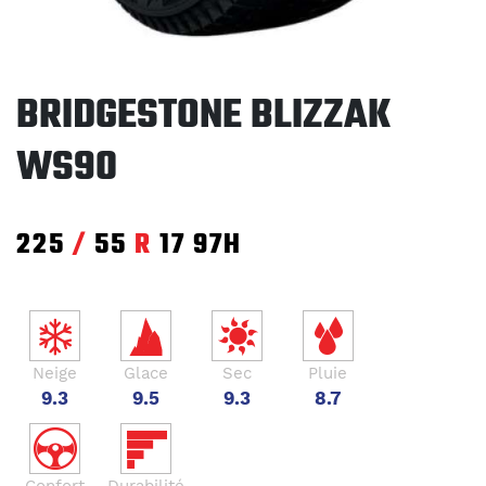
BRIDGESTONE BLIZZAK
WS90
225
/
55
R
17
97H
Neige
Glace
Sec
Pluie
9.3
9.5
9.3
8.7
Confort
Durabilité