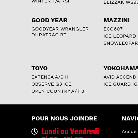
WINTER T/A KSI
BLIZZAK WS9
GOOD YEAR
MAZZINI
GOODYEAR WRANGLER
ECO607
DURATRAC RT
ICE LEOPARD
SNOWLEOPA
TOYO
YOKOHAM
EXTENSA A/S II
AVID ASCEND
OBSERVE G3 ICE
ICE GUARD IG
OPEN COUNTRY A/T 3
POUR NOUS JOINDRE
NAVI
Lundi au Vendredi
Accuei