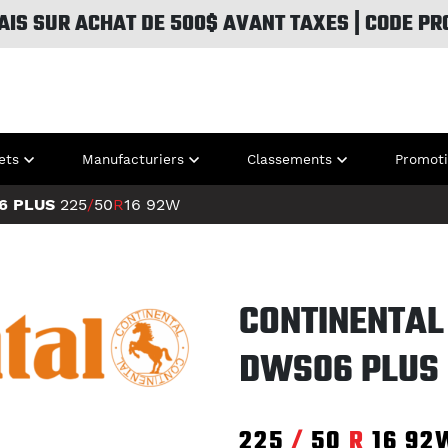
AIS SUR ACHAT DE 500$ AVANT TAXES | CODE PR
ets
Manufacturiers
Classements
Promot
6 PLUS
225
/
50
R
16
92W
CONTINENTAL
DWS06 PLUS
225
/
50
R
16
92