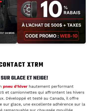
ECONTACT XTRM
 SUR GLACE ET NEIGE!
un
pneu d’hiver
hautement performant
US et camionnettes qui affrontent les hivers
x. Développé et testé au Canada, il offre
e sur glace, une excellente adhérence sur la
ité remarquable sur chaussée mouillée.