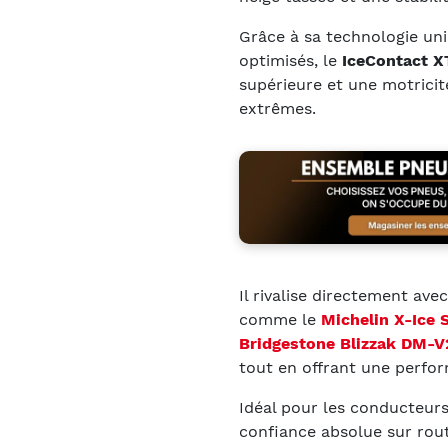
Grâce à sa technologie un
optimisés, le
IceContact 
supérieure et une motrici
extrêmes.
Il rivalise directement ave
comme le
Michelin X-Ice
Bridgestone Blizzak DM-V
tout en offrant une perfo
Idéal pour les conducteurs
confiance absolue sur rou