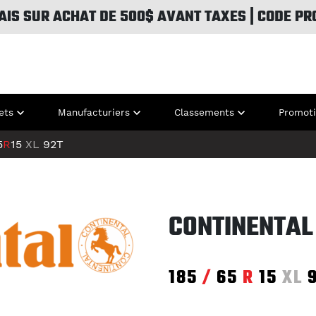
AIS SUR ACHAT DE 500$ AVANT TAXES | CODE PR
ets
Manufacturiers
Classements
Promot
5
R
15
XL
92T
CONTINENTAL
185
/
65
R
15
XL