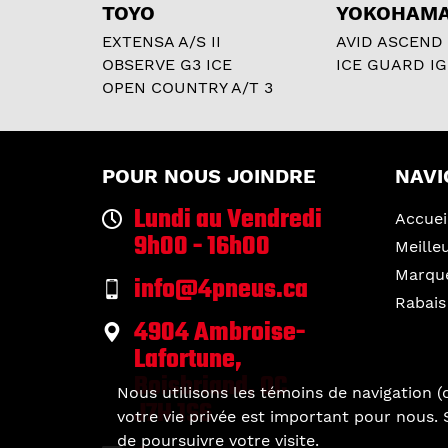
TOYO
YOKOHAM
EXTENSA A/S II
AVID ASCEND
OBSERVE G3 ICE
ICE GUARD IG
OPEN COUNTRY A/T 3
POUR NOUS JOINDRE
NAVI
Lundi au Vendredi
Accuei
9h00 - 16h00
Meille
Marqu
info@4pneus.ca
Rabais
4904 Ambroise-
Lafortune,
Boisbriand, QC
Nous utilisons les témoins de navigation (c
J7H 1S6
votre vie privée est important pour nous. S
de poursuivre votre visite.