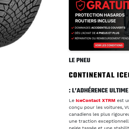
LE PNEU
CONTINENTAL IC
: L’ADHÉRENCE ULTIME
Le
IceContact XTRM
est 
conçu pour les voitures, V
canadiens les plus rigoureu
une traction exceptionnell
neige tassée et une stabil