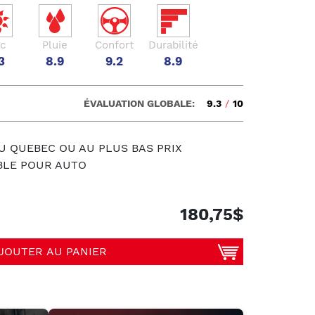
c
Pluie
Confort
Durabilité
3
8.9
9.2
8.9
ÉVALUATION GLOBALE:
9.3
/
10
U QUEBEC OU AU PLUS BAS PRIX
BLE POUR AUTO
180,75$
JOUTER AU PANIER