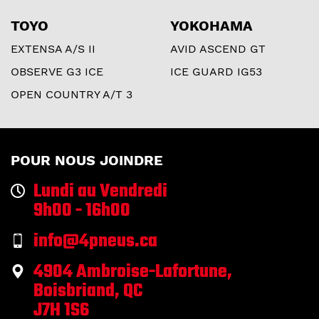
TOYO
YOKOHAMA
EXTENSA A/S II
AVID ASCEND GT
OBSERVE G3 ICE
ICE GUARD IG53
OPEN COUNTRY A/T 3
POUR NOUS JOINDRE
Lundi au Vendredi
9h00 - 16h00
info@4pneus.ca
4904 Ambroise-Lafortune,
Boisbriand, QC
J7H 1S6