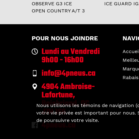
OBSERVE G3 ICE
ICE GUARD IG
OPEN COUNTRY A/T 3
POUR NOUS JOINDRE
NAVI
Lundi au Vendredi
Accuei
9h00 - 16h00
Meille
Marqu
info@4pneus.ca
Rabais
4904 Ambroise-
Lafortune,
Boisbriand, QC
Nous utilisons les témoins de navigation (c
J7H 1S6
votre vie privée est important pour nous. S
de poursuivre votre visite.
4pneus.ca