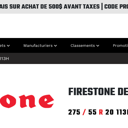
AIS SUR ACHAT DE 500$ AVANT TAXES | CODE PR
ets
Manufacturiers
Classements
Promot
113H
FIRESTONE DE
275
/
55
R
20
113