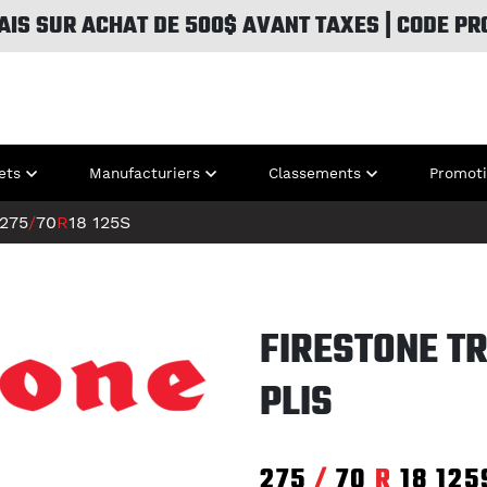
AIS SUR ACHAT DE 500$ AVANT TAXES | CODE PR
ets
Manufacturiers
Classements
Promot
275
/
70
R
18
125S
FIRESTONE TR
PLIS
275
/
70
R
18
125