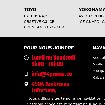
TOYO
YOKOHAM
EXTENSA A/S II
AVID ASCEND
OBSERVE G3 ICE
ICE GUARD IG
OPEN COUNTRY A/T 3
POUR NOUS JOINDRE
NAVI
Lundi au Vendredi
Accuei
9h00 - 16h00
Meille
Marqu
info@4pneus.ca
Rabais
4904 Ambroise-
Lafortune,
Boisbriand, QC
Nous utilisons les témoins de navigation (c
J7H 1S6
votre vie privée est important pour nous. S