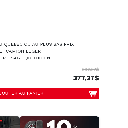
U QUEBEC OU AU PLUS BAS PRIX
 LT CAMION LEGER
UR USAGE QUOTIDIEN
392,37$
377,37$
JOUTER AU PANIER