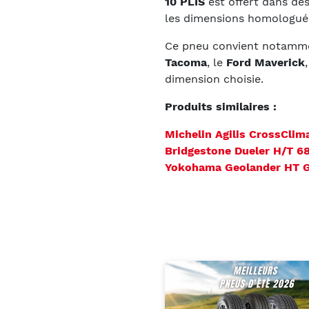
10 PLIS
est offert dans de
les dimensions homologuée
Ce pneu convient notamme
Tacoma
, le
Ford Maverick
dimension choisie.
Produits similaires :
Michelin Agilis CrossClim
Bridgestone Dueler H/T 6
Yokohama Geolander HT 