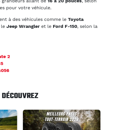
s grandeurs allant de
16 à 20 pouces
, selon
s pour votre véhicule.
nt à des véhicules comme le
Toyota
, le
Jeep Wrangler
et le
Ford F-150
, selon la
ate 2
85
G056
DÉCOUVREZ