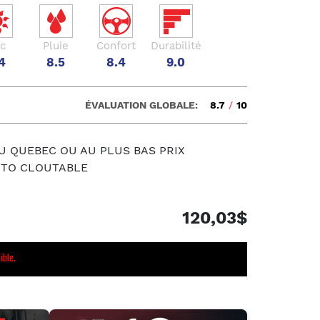
c
Pluie
Confort
Durabilité
4
8.5
8.4
9.0
ÉVALUATION GLOBALE:
8.7
/
10
U QUEBEC OU AU PLUS BAS PRIX
UTO CLOUTABLE
120,03$
ible.