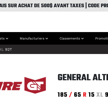
AIS SUR ACHAT DE 500$ AVANT TAXES | CODE PR
ets
Manufacturiers
Classements
Promot
XL
92T
GENERAL ALT
185
/
65
R
15
XL