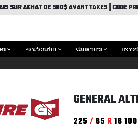
AIS SUR ACHAT DE 500$ AVANT TAXES | CODE PR
ets
Manufacturiers
Classements
Promot
GENERAL ALT
225
/
65
R
16
100