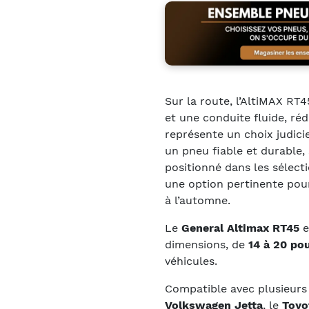
Sur la route, l’AltiMAX RT
et une conduite fluide, rédu
représente un choix judici
un pneu fiable et durable,
positionné dans les sélect
une option pertinente pour
à l’automne.
Le
General Altimax RT45
e
dimensions, de
14 à 20 po
véhicules.
Compatible avec plusieurs 
Volkswagen Jetta
, le
Toyo