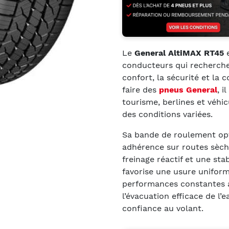
Le
General AltiMAX RT45
e
conducteurs qui recherchen
confort, la sécurité et la
faire des
pneus General
, i
tourisme, berlines et véhi
des conditions variées.
Sa bande de roulement opt
adhérence sur routes sèch
freinage réactif et une sta
favorise une usure uniform
performances constantes a
l’évacuation efficace de l’e
confiance au volant.