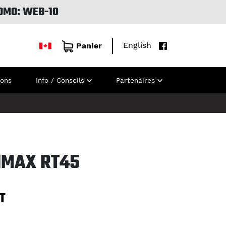
OMO: WEB-10
English
Panier
ions
Info / Conseils
Partenaires
IMAX RT45
T