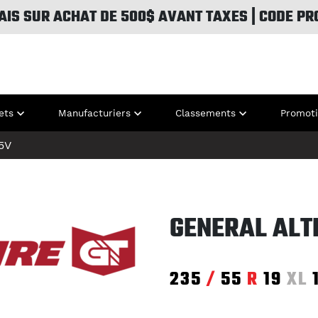
AIS SUR ACHAT DE 500$ AVANT TAXES | CODE PR
ets
Manufacturiers
Classements
Promot
5V
GENERAL ALT
235
/
55
R
19
XL