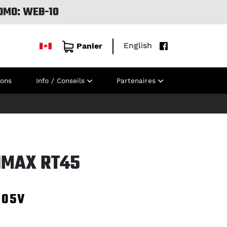
OMO: WEB-10
English
Panier
ions
Info / Conseils
Partenaires
IMAX RT45
105V