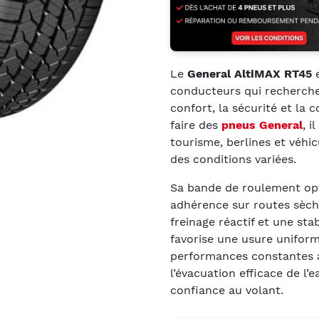
Le
General AltiMAX RT45
e
conducteurs qui recherchen
confort, la sécurité et la
faire des
pneus General
, i
tourisme, berlines et véhi
des conditions variées.
Sa bande de roulement opt
adhérence sur routes sèch
freinage réactif et une sta
favorise une usure uniform
performances constantes a
l’évacuation efficace de l’e
confiance au volant.