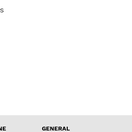
US
NE
GENERAL