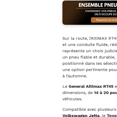
Sur la route, l’AltiMAX RT
et une conduite fluide, rédu
représente un choix judici
un pneu fiable et durable,
positionné dans les sélect
une option pertinente pour
à l’automne.
Le
General Altimax RT45
e
dimensions, de
14 à 20 po
véhicules.
Compatible avec plusieurs 
Volkswagen Jetta
, le
Toyo