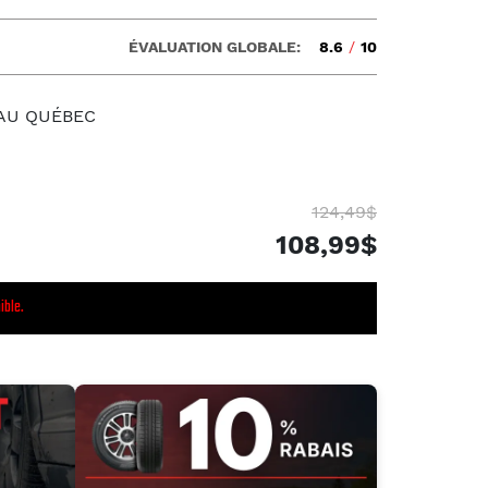
ÉVALUATION GLOBALE:
8.6
/
10
 AU QUÉBEC
124,49$
108,99$
ible.