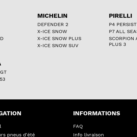
MICHELIN
PIRELLI
DEFENDER 2
P4 PERSIST
X-ICE SNOW
P7 ALL SE
RD
X-ICE SNOW PLUS
SCORPION 
PLUS 3
X-ICE SNOW SUV
A
 GT
53
GATION
INFORMATIONS
l
FAQ
urs pneus d'été
Info livraison