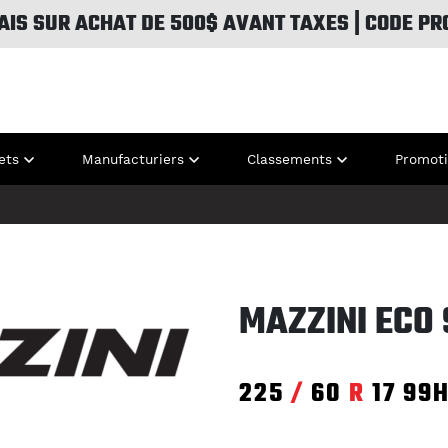
AIS SUR ACHAT DE 500$ AVANT TAXES | CODE PR
ets
Manufacturiers
Classements
Promot
MAZZINI ECO
225
/
60
R
17
99