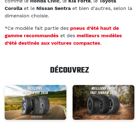
comme le
Honda Civic
, le
Kia Forte
, le
Toyota
Corolla
et le
Nissan Sentra
et bien d'autres, selon la
dimension choisie.
*Ce modèle fait partie des
pneus d’été haut de
gamme recommandés
et des
meilleurs modèles
d’été destinés aux voitures compactes
.
DÉCOUVREZ