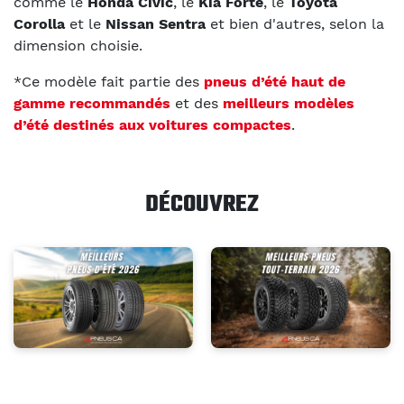
comme le
Honda Civic
, le
Kia Forte
, le
Toyota
Corolla
et le
Nissan Sentra
et bien d'autres, selon la
dimension choisie.
*Ce modèle fait partie des
pneus d’été haut de
gamme recommandés
et des
meilleurs modèles
d’été destinés aux voitures compactes
.
DÉCOUVREZ