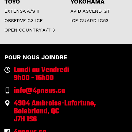
TOYO
YOKOHAMA
EXTENSA A/S II
AVID ASCEND GT
OBSERVE G3 ICE
ICE GUARD IG53
OPEN COUNTRY A/T 3
POUR NOUS JOINDRE
Lundi au Vendredi
9h00 - 16h00
info@4pneus.ca
4904 Ambroise-Lafortune,
Boisbriand, QC
J7H 1S6