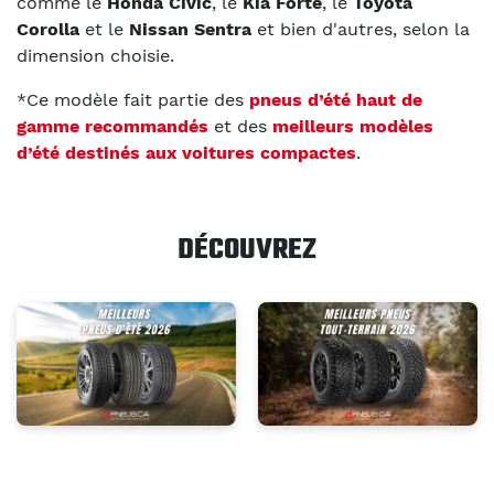
comme le
Honda Civic
, le
Kia Forte
, le
Toyota
Corolla
et le
Nissan Sentra
et bien d'autres, selon la
dimension choisie.
*Ce modèle fait partie des
pneus d’été haut de
gamme recommandés
et des
meilleurs modèles
d’été destinés aux voitures compactes
.
DÉCOUVREZ