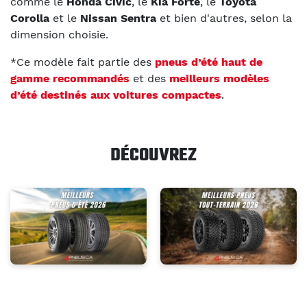
comme le
Honda Civic
, le
Kia Forte
, le
Toyota
Corolla
et le
Nissan Sentra
et bien d'autres, selon la
dimension choisie.
*Ce modèle fait partie des
pneus d’été haut de
gamme recommandés
et des
meilleurs modèles
d’été destinés aux voitures compactes
.
DÉCOUVREZ