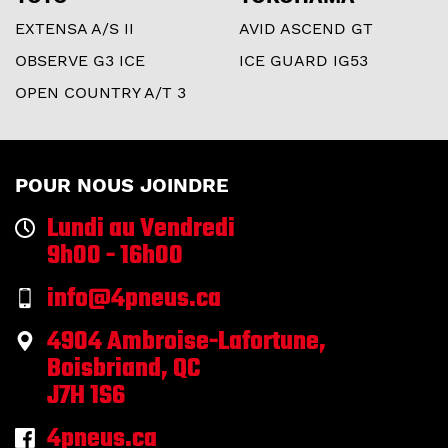
EXTENSA A/S II
AVID ASCEND GT
OBSERVE G3 ICE
ICE GUARD IG53
OPEN COUNTRY A/T 3
POUR NOUS JOINDRE
Lundi au Vendredi
9h00 - 16h00
info@4pneus.ca
4904 Ambroise-Lafortune,
Boisbriand, QC
J7H 1S6
4pneus.ca