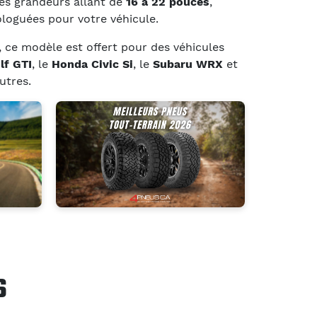
des grandeurs allant de
16 à 22 pouces
,
loguées pour votre véhicule.
, ce modèle est offert pour des véhicules
lf GTI
, le
Honda Civic Si
, le
Subaru WRX
et
utres.
S