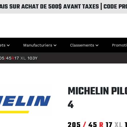
AIS SUR ACHAT DE 500$ AVANT TAXES | CODE PR
ets
Manufacturiers
Classements
Promot
05
/
45
R
17
XL
103Y
MICHELIN PIL
4
205
/
45
R
17
XL