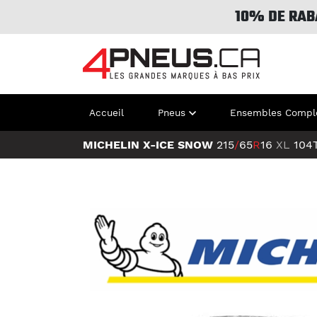
10% DE RAB
Accueil
Pneus
Ensembles Compl
MICHELIN X-ICE SNOW
215
/
65
R
16
XL
104