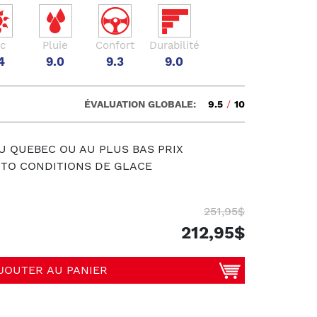
c
Pluie
Confort
Durabilité
4
9.0
9.3
9.0
ÉVALUATION GLOBALE:
9.5
/
10
U QUEBEC OU AU PLUS BAS PRIX
UTO CONDITIONS DE GLACE
251,95$
212,95$
JOUTER AU PANIER