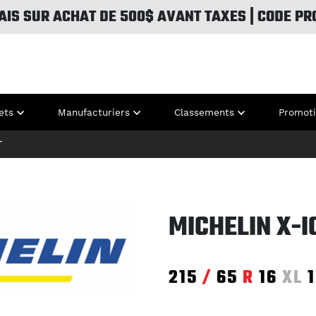
AIS SUR ACHAT DE 500$ AVANT TAXES | CODE PR
ets
Manufacturiers
Classements
Promot
T
MICHELIN X-
215
/
65
R
16
XL