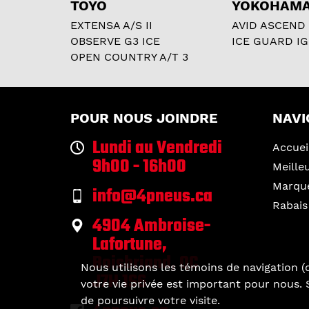
TOYO
YOKOHAM
EXTENSA A/S II
AVID ASCEND
OBSERVE G3 ICE
ICE GUARD IG
OPEN COUNTRY A/T 3
POUR NOUS JOINDRE
NAVI
Lundi au Vendredi
Accuei
9h00 - 16h00
Meille
Marqu
info@4pneus.ca
Rabais
4904 Ambroise-
Lafortune,
Boisbriand, QC
Nous utilisons les témoins de navigation (c
J7H 1S6
votre vie privée est important pour nous. S
de poursuivre votre visite.