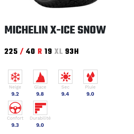
MICHELIN X-ICE SNOW
225
/
40
R
19
XL
93H
Neige
Glace
Sec
Pluie
9.2
9.8
9.4
9.0
Confort
Durabilité
9.3
9.0