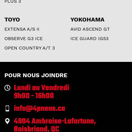
PLUS 3
TOYO
YOKOHAMA
EXTENSA A/S II
AVID ASCEND GT
OBSERVE G3 ICE
ICE GUARD IG53
OPEN COUNTRY A/T 3
POUR NOUS JOINDRE
Lundi au Vendredi
9h00 - 16h00
info@4pneus.ca
4904 Ambroise-Lafortune,
Boisbriand, QC