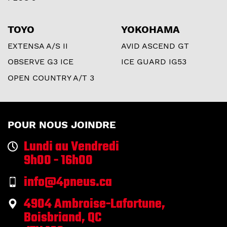
TOYO
YOKOHAMA
EXTENSA A/S II
AVID ASCEND GT
OBSERVE G3 ICE
ICE GUARD IG53
OPEN COUNTRY A/T 3
POUR NOUS JOINDRE
Lundi au Vendredi
9h00 - 16h00
info@4pneus.ca
4904 Ambroise-Lafortune,
Boisbriand, QC